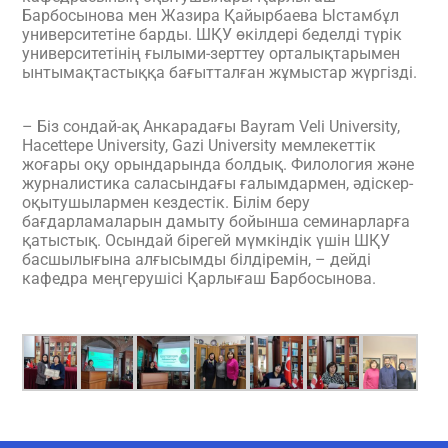
Барбосынова мен Жазира Қайырбаева Ыстамбұл
университетіне барды. ШҚУ өкілдері беделді түрік
университетінің ғылыми-зерттеу орталықтарымен
ынтымақтастыққа бағытталған жұмыстар жүргізді.
– Біз сондай-ақ Анкарадағы Bayram Veli University,
Hacettepe University, Gazi University мемлекеттік
жоғары оқу орындарында болдық. Филология және
журналистика саласындағы ғалымдармен, әдіскер-
оқытушылармен кездестік. Білім беру
бағдарламаларын дамыту бойынша семинарларға
қатыстық. Осындай бірегей мүмкіндік үшін ШҚУ
басшылығына алғысымды білдіремін, – дейді
кафедра меңгерушісі Қарлығаш Барбосынова.