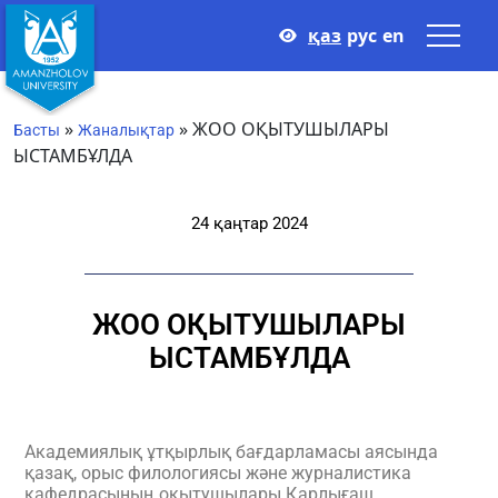
қаз
рус
en
»
»
ЖОО ОҚЫТУШЫЛАРЫ
Басты
Жаналықтар
ЫСТАМБҰЛДА
24 қаңтар 2024
ЖОО ОҚЫТУШЫЛАРЫ
ЫСТАМБҰЛДА
Академиялық ұтқырлық бағдарламасы аясында
қазақ, орыс филологиясы және журналистика
кафедрасының оқытушылары Қарлығаш