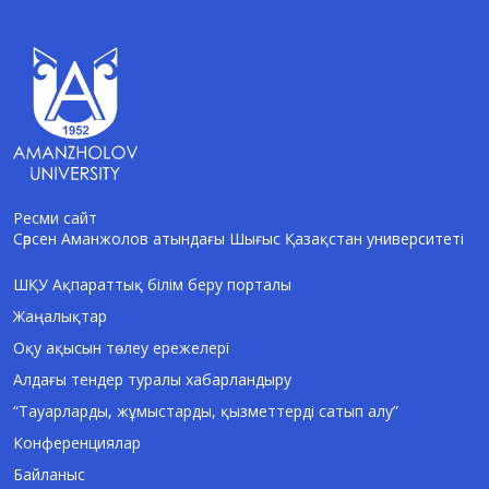
Ресми сайт
Сәрсен Аманжолов атындағы Шығыс Қазақстан университеті
AI-Talapker
Amanzholov University көмекшісі
ШҚУ Ақпараттық білім беру порталы
Жаңалықтар
Сәлем! Мен AI-Talapker — Сәрсен
Аманжолов атындағы Шығыс Қазақстан
Оқу ақысын төлеу ережелері
университеті (ШҚУ) көмекшісімін.
Алдағы тендер туралы хабарландыру
Бакалавриат, магистратура, докторантура
туралы сұрақтарыңызға жауап беремін.
“Тауарларды, жұмыстарды, қызметтерді сатып алу”
Конференциялар
Байланыс