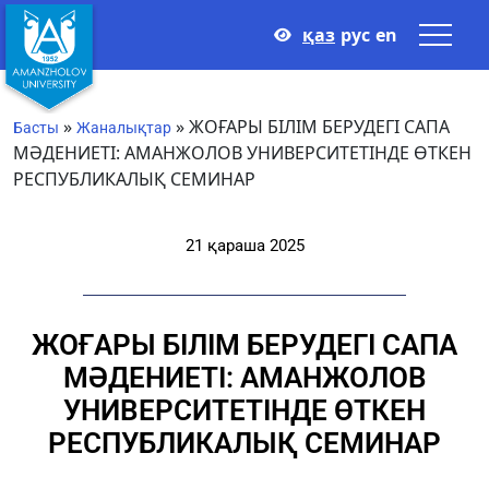
қаз
рус
en
»
»
ЖОҒАРЫ БІЛІМ БЕРУДЕГІ САПА
Басты
Жаналықтар
МӘДЕНИЕТІ: АМАНЖОЛОВ УНИВЕРСИТЕТІНДЕ ӨТКЕН
РЕСПУБЛИКАЛЫҚ СЕМИНАР
21 қараша 2025
ЖОҒАРЫ БІЛІМ БЕРУДЕГІ САПА
МӘДЕНИЕТІ: АМАНЖОЛОВ
УНИВЕРСИТЕТІНДЕ ӨТКЕН
РЕСПУБЛИКАЛЫҚ СЕМИНАР