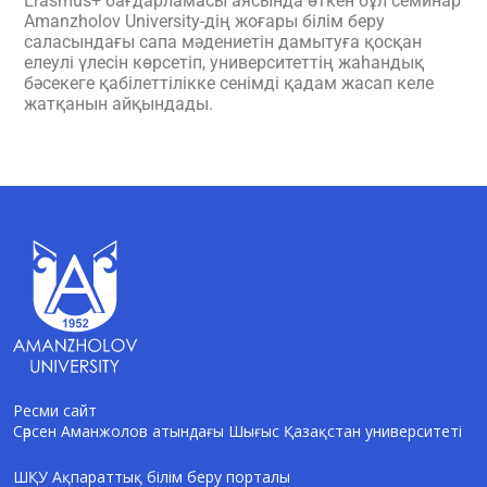
Erasmus+ бағдарламасы аясында өткен бұл семинар
Amanzholov University-дің жоғары білім беру
саласындағы сапа мәдениетін дамытуға қосқан
елеулі үлесін көрсетіп, университеттің жаһандық
бәсекеге қабілеттілікке сенімді қадам жасап келе
жатқанын айқындады.
Ресми сайт
Сәрсен Аманжолов атындағы Шығыс Қазақстан университеті
AI-Talapker
Amanzholov University көмекшісі
ШҚУ Ақпараттық білім беру порталы