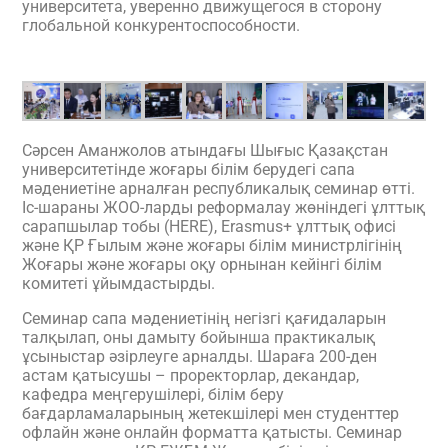
университета, уверенно движущегося в сторону
глобальной конкурентоспособности.
Сәрсен Аманжолов атындағы Шығыс Қазақстан
университетінде жоғары білім берудегі сапа
мәдениетіне арналған республикалық семинар өтті.
Іс-шараны ЖОО-ларды реформалау жөніндегі ұлттық
сарапшылар тобы (HERE), Erasmus+ ұлттық офисі
және ҚР Ғылым және жоғары білім министрлігінің
Жоғары және жоғары оқу орнынан кейінгі білім
комитеті ұйымдастырды.
Семинар сапа мәдениетінің негізгі қағидаларын
талқылап, оны дамыту бойынша практикалық
ұсыныстар әзірлеуге арналды. Шараға 200-ден
астам қатысушы – проректорлар, декандар,
кафедра меңгерушілері, білім беру
бағдарламаларының жетекшілері мен студенттер
офлайн және онлайн форматта қатысты. Семинар