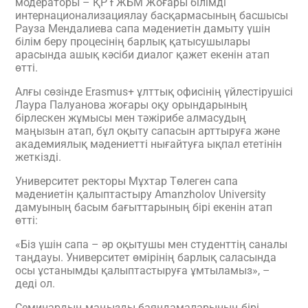
модераторы – ҚР ҒЖБМ Жоғары білімді
интернационализациялау басқармасының басшысы
Рауза Мендалиева сапа мәдениетін дамыту үшін
білім беру процесінің барлық қатысушылары
арасында ашық кәсіби диалог қажет екенін атап
өтті.
Алғы сөзінде Erasmus+ ұлттық офисінің үйлестірушісі
Лаура Палуанова жоғары оқу орындарының
бірлескен жұмысы мен тәжірибе алмасудың
маңызын атап, бұл оқыту сапасын арттыруға және
академиялық мәдениетті нығайтуға ықпал ететінін
жеткізді.
Университет ректоры Мұхтар Төлеген сапа
мәдениетін қалыптастыру Amanzholov University
дамуының басым бағыттарының бірі екенін атап
өтті:
«Біз үшін сапа – әр оқытушы мен студенттің саналы
таңдауы. Университет өмірінің барлық саласында
осы ұстанымды қалыптастыруға ұмтыламыз», –
деді ол.
Семинардың маңызды баяндамаларының бірі