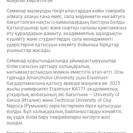
маңызы көрсетілген.
Семинар мазмұнды пікірталастардан кейін тәжірибе
алмасу алаңы ғана емес, сапа мәдениетін нығайтуға
бағытталған нақты іс-қимылдардың бастауы болды.
Қатысушылар ішкі және сыртқы сапаны қамтамасыз
ету құралдарын дамыту, академиялық адалдықты
күшейту және студенттердің сапа менеджменті
үдерістеріне қатысуын кеңейту бойынша бірқатар
ұсыныстар жасады.
Семинар қорытындысында ұйымдастырушылар
білім сапасын арттыру халықаралық
ынтымақтастықсыз мүмкін еместігін атап өтті. Осы
тұрғыда Amanzholov University үшін Erasmus+
бағдарламасына қатысу ерекше маңызға ие. 2025
жылы университет Erasmus+ KA171 академиялық
ұтқырлық жобасының екі бағытына – University of
Genoa (Италия) және Technical University of Cluj-
Napoca (Румыния) серіктестерімен бірге қатысушы
болды. Бұл халықаралық байланыстарды кеңейтіп,
ең үздік білім беру тәжірибелерін енгізуге жол
ашады.