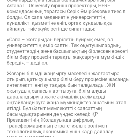
Astana IT University бірінші проректоры, HERE
командасының төрағасы Серік Өмірбековке тиесілі
болды. Ол сапа мәдениетін университеттің
күнделікті қызметіне еніп, ортақ құндылыққа
айналуы тиіс жүйе ретінде сипаттады:
«Сапа – жоғарыдан берілетін бұйрық емес, ол
университеттің өмір салты. Тек оқытушылардың,
студенттердің және басшылықтың бірлескен әрекеті
білім беру процесін тұрақты жақсартуға мүмкіндік
береді», – деді ол.
Жоғары білімді жаңғырту мәселесін жалғастыра
отырып, қатысушылар білім беру процесіне жасанды
интеллектті енгізу тақырыбын талқылады. ЖИ
оқытудың сапасын арттыруға, білім алуды
дараландыруға және әкімшілік рәсімдерді
оңтайландыруға жаңа мүмкіндіктер ашатыны атап
өтілді. Бұл бағыт мемлекеттік саясаттың
басымдықтарымен де үндес келеді: ҚР
Президентінің Жолдауында цифрлық
трансформацияның стратегиялық рөлі мен
технологиялық экономика үшін кадр даярлау