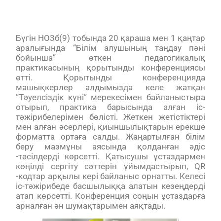
Бүгін НО3б(9) тобында 20 қараша мен 1 қаңтар
аралығында “Білім алушының таңдау пәні
бойынша” өткен педагогикалық
практикасының қорытынды конференциясы
өтті. Қорытынды конференцияда
машықкерлер алдымызда келе жатқан
“Тәуелсіздік күні” мерекесімен байланыстыра
отырып, практика барысында алған іс-
тәжірибелерімен бөлісті. Жеткен жетістіктері
мен алған әсерлері, қиыншылықтарын ерекше
форматта ортаға салды. Жаңартылған білім
беру мазмұны аясында қолданған әдіс
-тәсілдерді көрсетті. Қатысушы ұстаздармен
көңілді сергіту сәттерін ұйымдастырып, QR
-кодтар арқылы кері байланыс орнатты. Келесі
іс-тәжірибеде басшылыққа алатын кезеңдерді
атап көрсетті. Конференция соңын ұстаздарға
арналған ән шумақтарымен аяқтады.