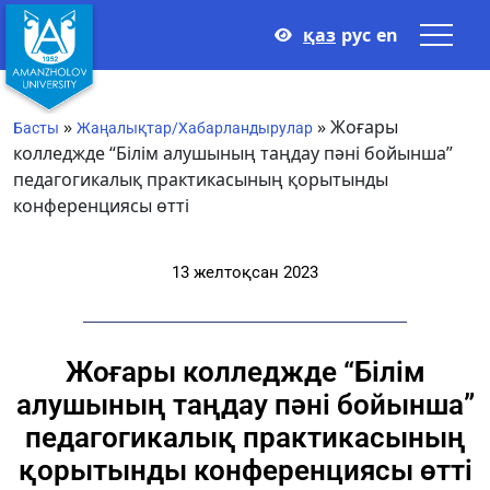
қаз
рус
en
»
»
Жоғары
Басты
Жаңалықтар/Хабарландырулар
колледжде “Білім алушының таңдау пәні бойынша”
педагогикалық практикасының қорытынды
конференциясы өтті
13 желтоқсан 2023
Жоғары колледжде “Білім
алушының таңдау пәні бойынша”
педагогикалық практикасының
қорытынды конференциясы өтті