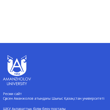
Ресми сайт
Сәрсен Аманжолов атындағы Шығыс Қазақстан университеті
AI-Talapker
Amanzholov University көмекшісі
ШҚУ Ақпараттық білім беру порталы