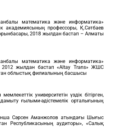
данбалы математика және информатика»
ік академиясының профессоры, Қ.Сәтбаев
орынбасары, 2018 жылдан бастап – Алматы
данбалы математика және информатика»
, 2012 жылдан бастап «Altay Trans» ЖШС
стан облыстық филиалының басшысы
лекеттік университетін үздік бітірген,
дамыту ғылыми-әдістемелік орталығының
нша Сәрсен Аманжолов атындағы Шығыс
қстан Республикасының аудиторы», «Салық