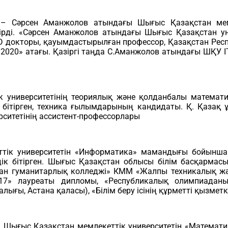
– Сәрсен Аманжолов атындағы Шығыс Қазақстан мемле
рді. «Сәрсен Аманжолов атындағы Шығыс Қазақстан ун
 докторы, қауымдастырылған профессор, Қазақстан Респ
2020» атағы. Қазіргі таңда С.Аманжолов атындағы ШҚУ
 университетінің теориялық және қолданбалы математи
ітірген, техника ғылымдарының кандидаты. Қ. Қазақ ұл
ситетінің ассистент-профессорлары
тік университетін «Информатика» мамандығы бойынша
к бітірген. Шығыс Қазақстан облысы білім басқармас
ан гуманитарлық колледжі» КММ «Жалпы техникалық жә
7» лауреаты дипломы, «Республикалық олимпиаданы
ығы, Астана қаласы), «Білім беру ісінің құрметті қызметк
Шығыс Қазақстан мемлекеттік университетін «Математика