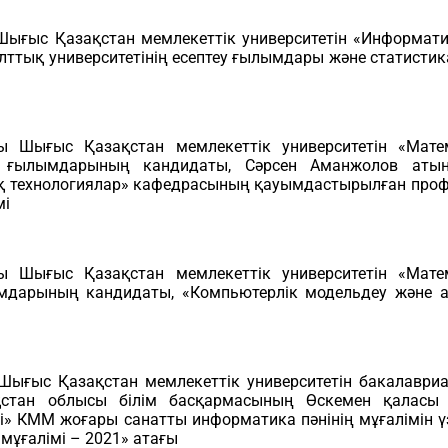
ығыс Қазақстан мемлекеттік университетін «Информа
 ұлттық университетінің есептеу ғылымдары және статисти
 Шығыс Қазақстан мемлекеттік университетін «Матем
огика ғылымдарының кандидаты, Сәрсен Аманжолов аты
қ технологиялар» кафедрасының қауымдастырылған про
мі
 Шығыс Қазақстан мемлекеттік университетін «Матем
 ғылымдарының кандидаты, «Компьютерлік модельдеу және
ығыс Қазақстан мемлекеттік университетін бакалавр
стан облысы білім басқармасының Өскемен қаласы б
» КММ жоғары санатты информатика пәнінің мұғалімін үзд
мұғалімі – 2021» атағы