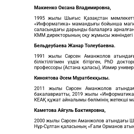
Макиенко Оксана Владимировна,
1995 жылы Шығыс Қазақстан мемлекетті
«Информатика» мамандығы бойынша магист
саласындағы дарынды балаларға арналған
КММ директорының оқу жұмысы жөніндегі
Бельдеубаева Жанар Толеубаевна.
1991 жылы Сәрсен Аманжолов атындағы
біліктілігімен үздік бітірген, PhD до
профессоры (Астана қаласы), Измир универ
Киноятова Әсем Мұратбекқызы.
2011 жылы Сәрсен Аманжолов атындағ
бакалавриатты, 2019 жылы «Информатика
КЕАҚ құжат айналымы бөлімінің жетекші ма
Каметова Айгуль Бактияровна,
2000 жылы Сәрсен Аманжолов атындағы Шы
Нұр-Сұлтан қаласының «Ғали Орманов аты