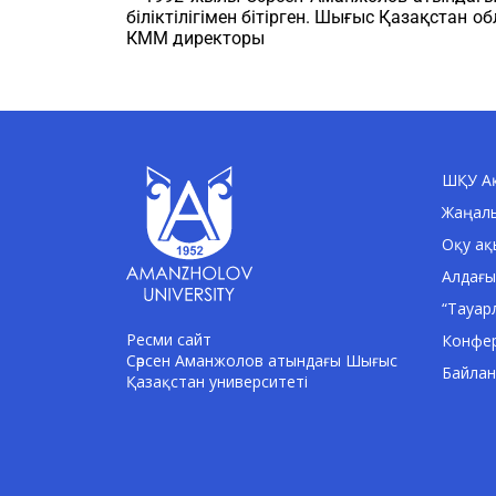
біліктілігімен бітірген. Шығыс Қазақстан 
КММ директоры
ШҚУ Ақ
Жаңал
Оқу ақ
Алдағы
“Тауар
Ресми сайт
Конфе
Сәрсен Аманжолов атындағы Шығыс
Байла
Қазақстан университеті