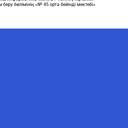
беру бөлімінің «№ 45 орта бейінді мектебі»
AI-Talapker
Amanzholov University көмекшісі
Сәлем! Мен AI-Talapker — Сәрсен
Аманжолов атындағы Шығыс
Қазақстан университеті (ШҚУ)
көмекшісімін. Бакалавриат,
магистратура, докторантура
туралы сұрақтарыңызға жауап
беремін.