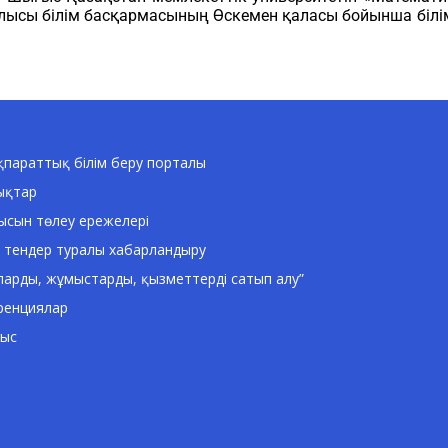
облысы білім басқармасының Өскемен қаласы бойынша білім 
параттық білім беру порталы
ықтар
ысын төлеу ережелері
 тендер туралы хабарландыру
ларды, жұмыстарды, қызметтерді сатып алу”
ренциялар
ныс