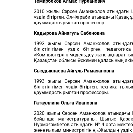
Темирбеков Алмас Нурланович
2010 жылы Сәрсен Аманжолов атындағы Ш
үздік бітірген, Әл-Фараби атындағы Қазақ
қауымдастырылған профессор.
Кадырова Айнагуль Сабеновна
1992 жылы Сәрсен Аманжолов атындағы
біліктілігімен үздік бітірген, педаг
«Компьютерлік модельдеу және ақпаратты
Қазақстан облысы Өскемен қаласының әкі
Сыздыкпаева Айгуль Рамазановна
1993 жылы Сәрсен Аманжолов атындағы
біліктілігімен үздік бітірген, техника
қауымдастырылған профессоры.
Гатауллина Ольга Ивановна
2020 жылы Сәрсен Аманжолов атындағы Ш
бойынша магистратураны, Шығыс Қазақ
Нұрмағамбетов атындағы № 4 орта мектебі
және ғылым министрлігінің «Жылдың үздік 