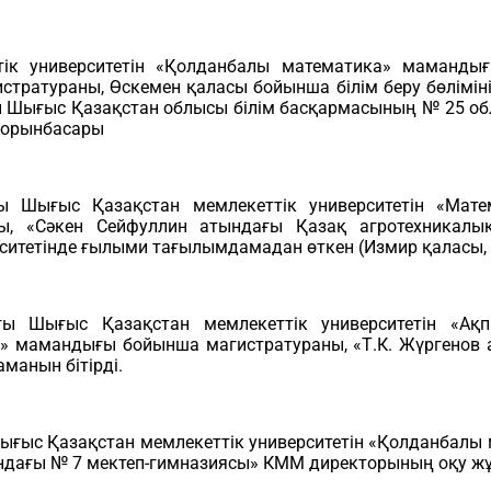
к университетін «Қолданбалы математика» мамандығ
ратураны, Өскемен қаласы бойынша білім беру бөлімін
 Шығыс Қазақстан облысы білім басқармасының № 25 о
 орынбасары
 Шығыс Қазақстан мемлекеттік университетін «Матем
кторы, «Сәкен Сейфуллин атындағы Қазақ агротехникал
ситетінде ғылыми тағылымдамадан өткен (Измир қаласы, Т
ы Шығыс Қазақстан мемлекеттік университетін «Ақ
» мамандығы бойынша магистратураны, «Т.К. Жүргенов 
манын бітірді.
ғыс Қазақстан мемлекеттік университетін «Қолданбалы 
ндағы № 7 мектеп-гимназиясы» КММ директорының оқу жұ