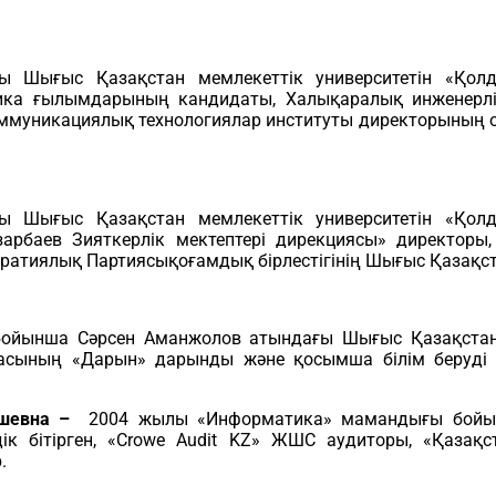
 Шығыс Қазақстан мемлекеттік университетін «Қол
ника ғылымдарының кандидаты, Халықаралық инженерл
ммуникациялық технологиялар институты директорының 
 Шығыс Қазақстан мемлекеттік университетін «Қол
зарбаев Зияткерлік мектептері дирекциясы» директоры
ратиялық Партиясықоғамдық бірлестігінің Шығыс Қазақ
ынша Сәрсен Аманжолов атындағы Шығыс Қазақстан мем
асының «Дарын» дарынды және қосымша білім беруді 
ашевна –
2004 жылы «Информатика» мамандығы бойы
дік бітірген, «Crowe Audit KZ» ЖШС аудиторы, «Қаза
.