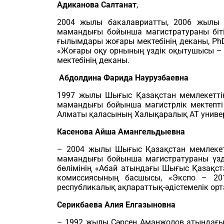
Адиканова Салтанат
,
2004 жылы бакалавриатты, 2006 жылы 
мамандығы бойынша магистратураны біті
ғылымдары жоғары мектебінің деканы, PhD
«Жоғары оқу орнының үздік оқытушысы – 
мектебінің деканы.
Абдолдина Фарида Наурузбаевна
1997 жылы Шығыс Қазақстан мемлекеттік
мамандығы бойынша магистрлік мектепті б
Алматы қаласының Халықаралық АТ универ
Касенова Айша Амангельдыевна
– 2004 жылы Шығыс Қазақстан мемлекет
мамандығы бойынша магистратураны үзді
бөлімінің «Абай атындағы Шығыс Қазақст
комиссиясының басшысы, «Экспо – 201
республикалық ақпараттық-әдістемелік ортал
Серикбаева Алия Елгазыновна
– 1992 жылы Сәрсен Аманжолов атындағы 