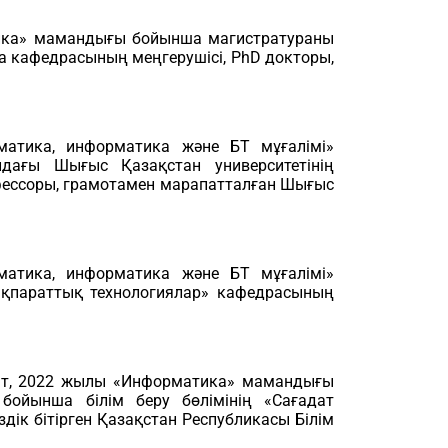
тика» мамандығы бойынша магистратураны
ка кафедрасының меңгерушісі, PhD докторы,
атика, информатика және БТ мұғалімі»
ндағы Шығыс Қазақстан университетінің
фессоры, грамотамен марапатталған Шығыс
атика, информатика және БТ мұғалімі»
 ақпараттық технологиялар» кафедрасының
иат, 2022 жылы «Информатика» мамандығы
ойынша білім беру бөлімінің «Сағадат
ік бітірген Қазақстан Республикасы Білім