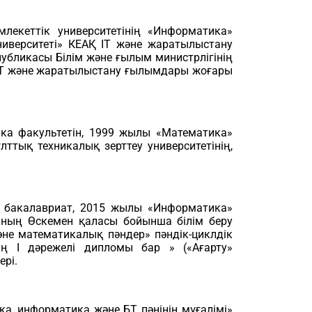
кеттік университетінің «Информатика»
иверситеті» КЕАҚ IT және жаратылыстану
убликасы Білім және ғылым министрлігінің
 ІТ және жаратылыстану ғылымдары жоғары
ка факультетін, 1999 жылы «Математика»
ттық техникалық зерттеу университетінің,
 бакалавриат, 2015 жылы «Информатика»
ының Өскемен қаласы бойынша білім беру
не математикалық пәндер» пәндік-циклдік
ң І дәрежелі дипломы бар » («Ағарту»
ері.
, информатика және БТ пәнінің мұғалімі»