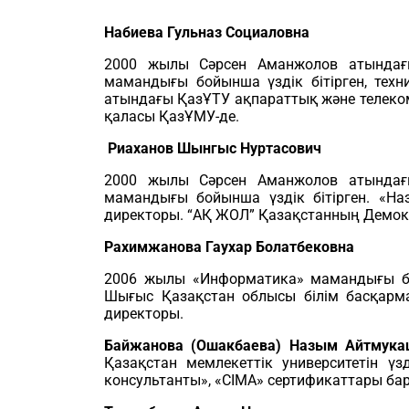
Набиева Гульназ Социаловна
2000 жылы Сәрсен Аманжолов атындағы
мамандығы бойынша үздік бітірген, тех
атындағы ҚазҰТУ ақпараттық және телеко
қаласы ҚазҰМУ-де.
Риаханов Шынгыс Нуртасович
2000 жылы Сәрсен Аманжолов атындағы
мамандығы бойынша үздік бітірген. «На
директоры. “АҚ ЖОЛ” Қазақстанның Демок
Рахимжанова Гаухар Болатбековна
2006 жылы «Информатика» мамандығы бой
Шығыс Қазақстан облысы білім басқарм
директоры.
Байжанова (Ошакбаева) Назым Айтмук
Қазақстан мемлекеттік университетін үз
консультанты», «CIMA» сертификаттары бар