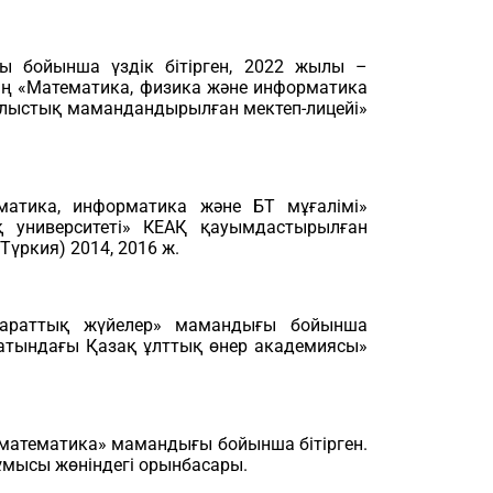
ы бойынша үздік бітірген, 2022 жылы –
ің «Математика, физика және информатика
блыстық мамандандырылған мектеп-лицейі»
атика, информатика және БТ мұғалімі»
ық университеті» КЕАҚ қауымдастырылған
үркия) 2014, 2016 ж.
параттық жүйелер» мамандығы бойынша
атындағы Қазақ ұлттық өнер академиясы»
математика» мамандығы бойынша бітірген.
мысы жөніндегі орынбасары.