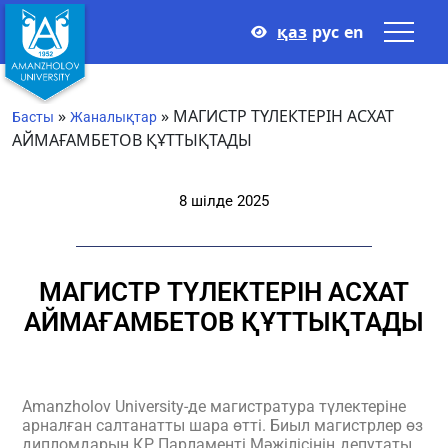
қаз
рус
en
»
»
МАГИСТР ТҮЛЕКТЕРІН АСХАТ
Басты
Жаналықтар
АЙМАҒАМБЕТОВ ҚҰТТЫҚТАДЫ
8 шілде 2025
МАГИСТР ТҮЛЕКТЕРІН АСХАТ
АЙМАҒАМБЕТОВ ҚҰТТЫҚТАДЫ
Amanzholov University-де магистратура түлектеріне
арналған салтанатты шара өтті. Биыл магистрлер өз
дипломдарын ҚР Парламенті Мәжілісінің депутаты