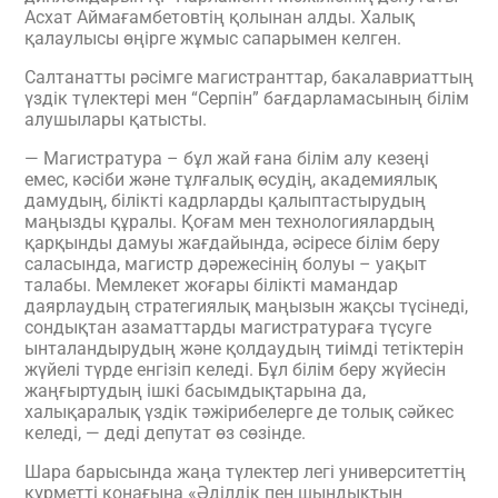
Асхат Аймағамбетовтің қолынан алды. Халық
қалаулысы өңірге жұмыс сапарымен келген.
Салтанатты рәсімге магистранттар, бакалавриаттың
үздік түлектері мен “Серпін” бағдарламасының
білім
алушылары
қатысты.
— Магистратура – бұл жай ғана білім алу кезеңі
емес, кәсіби және тұлғалық өсудің, академиялық
дамудың, білікті кадрларды қалыптастырудың
маңызды құралы. Қоғам мен технологиялардың
қарқынды дамуы жағдайында, әсіресе білім беру
саласында, магистр дәрежесінің болуы – уақыт
талабы. Мемлекет жоғары білікті мамандар
даярлаудың стратегиялық маңызын жақсы түсінеді,
сондықтан азаматтарды магистратураға түсуге
ынталандырудың және қолдаудың тиімді тетіктерін
жүйелі түрде енгізіп келеді. Бұл білім беру жүйесін
жаңғыртудың ішкі басымдықтарына да,
халықаралық үздік тәжірибелерге де толық сәйкес
келеді, — деді депутат өз сөзінде.
Шара барысында жаңа түлектер легі университеттің
құрметті қонағына «Әділдік пен шындықтың