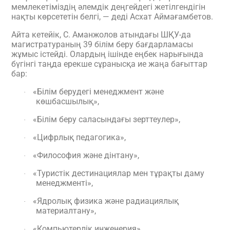
мемлекетіміздің әлемдік деңгейдегі жетілгендігін
нақты көрсететін белгі, — деді Асхат Аймағамбетов.
Айта кетейік, С. Аманжолов атындағы ШҚУ-да
магистратураның 39 білім беру бағдарламасы
жұмыс істейді. Олардың ішінде еңбек нарығында
бүгінгі таңда ерекше сұранысқа ие жаңа бағыттар
бар:
«Білім берудегі менеджмент және
·
көшбасшылық»,
«Білім беру саласындағы зерттеулер»,
·
«Цифрлық педагогика»,
·
«Философия және дінтану»,
·
«Туристік дестинациялар мен тұрақты даму
·
менеджменті»,
«Ядролық физика және радиациялық
·
материалтану»,
«Компьютерлік инженерия»,
·