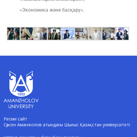
«Экономика және басқару».
·
Ресми сайт
Сәрсен Аманжолов атындағы Шығыс Қазақстан университеті
AI-Talapker
Amanzholov University көмекшісі