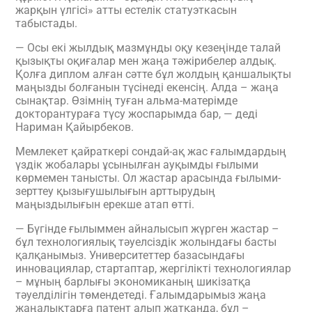
жарқын үлгісі» атты естелік
статуэткасын
табыстады.
— Осы екі жылдық мазмұнды оқу кезеңінде талай
қызықты оқиғалар мен жаңа тәжірибелер алды
қ
.
Қол
ға
диплом
алған
сәтте бұл жолдың қаншалықты
маңызды болғанын түсіне
ді екенсің
. Алда – жаңа
сынақтар. Өзімнің туған альма-матерімде
докторантураға түсу жоспары
мда
бар, —
деді
Нариман Қайырбеков.
Мемлекет қайраткері сондай-ақ жас ғалымдардың
үздік жобалары ұсынылған ауқымды ғылыми
көрмемен танысты. Ол жастар арасында ғылыми-
зерттеу қызығушылығын арттырудың
маңыздылығын ерекше атап өтті.
— Бүгінде ғылыммен айналысып жүрген жастар –
бұл технологиялық тәуелсіздік жолындағы басты
қалқанымыз. Университеттер базасындағы
инновациялар, стартаптар, жергілікті технологиялар
– мұның барлығы экономиканың шикізатқа
тәуелділігін төмендетеді. Ғалымдарымыз жаңа
жаңалықтарға патент алып жатқанда, бұл –