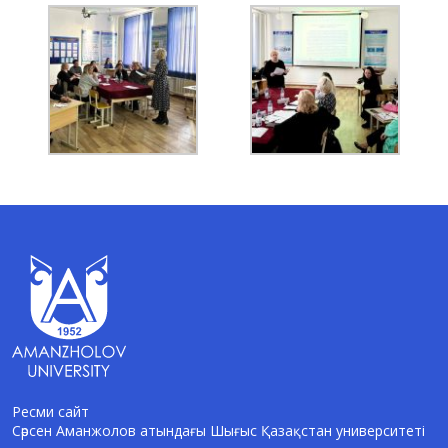
Ресми сайт
Сәрсен Аманжолов атындағы Шығыс Қазақстан университеті
AI-Talapker