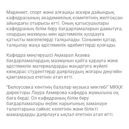
Мәдениет, спорт және алғашқы әскери дайындық
кафедрасының академиялық комитетінің желтоқсан
айындағы отырысы өтті. Оның қатысушылары
кафедраның білім беру бағдарламаларын дамытуға,
олардың мазмұны мен әдістемелік қолдауға
қатысты мәселелерді талқылады. Сонымен қатар,
талқылау жаңа әдістемелік әдебиеттерді қозғады.
Кафедра меңгерушісі Ақмарал Ахаева
бағдарламалардың мазмұнын қайта қарауға және
әдістемелік материалдарды жаңартуға жүйелі
көзқарас студенттерді даярлаудың жоғары деңгейін
қамтамасыз ететінін атап өтті.
“Белоусовка кентінің балалар музыка мектебі” МКҚК
директоры Лаура Ахмерова кафедра жұмысына оң
баға берді. Ол кафедраның білім беру
бағдарламалары еңбек нарығының заманауи
талаптарына сәйкес келетінін және білікті
мамандарды даярлауға ықпал ететінін атап өтті.