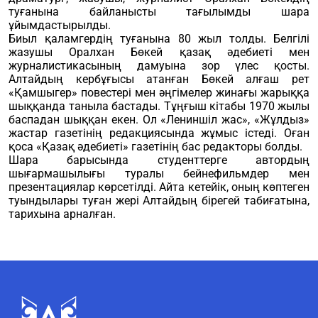
туғанына байланысты тағылымды шара
ұйымдастырылды.
Биыл қаламгердің туғанына 80 жыл толды. Белгілі
жазушы Оралхан Бөкей қазақ әдебиеті мен
журналистикасының дамуына зор үлес қосты.
Алтайдың кербұғысы атанған Бөкей алғаш рет
«Қамшыгер» повестері мен әңгімелер жинағы жарыққа
шыққанда таныла бастады. Тұңғыш кітабы 1970 жылы
баспадан шыққан екен. Ол «Лениншіл жас», «Жұлдыз»
жастар газетінің редакциясында жұмыс істеді. Оған
қоса «Қазақ әдебиеті» газетінің бас редакторы болды.
Шара барысында студенттерге автордың
шығармашылығы туралы бейнефильмдер мен
презентациялар көрсетілді. Айта кетейік, оның көптеген
туындылары туған жері Алтайдың бірегей табиғатына,
тарихына арналған.