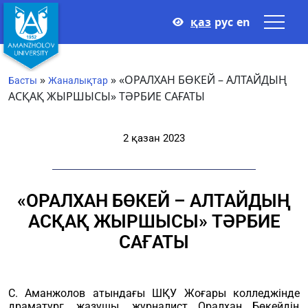
қаз
рус
en
»
»
«ОРАЛХАН БӨКЕЙ – АЛТАЙДЫҢ
Басты
Жаналықтар
АСҚАҚ ЖЫРШЫСЫ» ТӘРБИЕ САҒАТЫ
2 қазан 2023
«ОРАЛХАН БӨКЕЙ – АЛТАЙДЫҢ
АСҚАҚ ЖЫРШЫСЫ» ТӘРБИЕ
САҒАТЫ
С. Аманжолов атындағы ШҚУ Жоғары колледжінде
драматург, жазушы, журналист Оралхан Бөкейдің