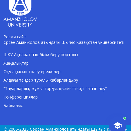
Ресми сайт
Сәрсен Аманжолов атындағы Шығыс Қазақстан университеті
AI-Talapker
Amanzholov University көмекшісі
ШҚУ Ақпараттық білім беру порталы
Жаңалықтар
Сәлем! Мен AI-Talapker — Сәрсен
Аманжолов атындағы Шығыс Қазақстан
Оқу ақысын төлеу ережелері
университеті (ШҚУ) көмекшісімін.
Алдағы тендер туралы хабарландыру
Бакалавриат, магистратура, докторантура
туралы сұрақтарыңызға жауап беремін.
“Тауарларды, жұмыстарды, қызметтерді сатып алу”
Конференциялар
Байланыс
© 2005-2025 Сәрсен Аманжолов атындағы Шығыс Қазақстан