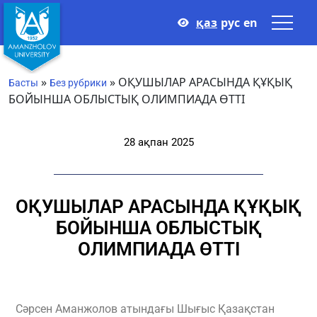
қаз
рус
en
»
»
ОҚУШЫЛАР АРАСЫНДА ҚҰҚЫҚ
Басты
Без рубрики
БОЙЫНША ОБЛЫСТЫҚ ОЛИМПИАДА ӨТТІ
28 ақпан 2025
ОҚУШЫЛАР АРАСЫНДА ҚҰҚЫҚ
БОЙЫНША ОБЛЫСТЫҚ
ОЛИМПИАДА ӨТТІ
Сәрсен Аманжолов атындағы Шығыс Қазақстан