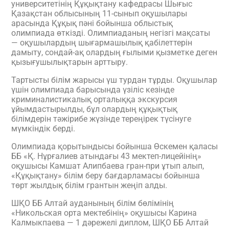
университетінің Құқықтану кафедрасы Шығыс
Қазақстан облысының 11-сынып оқушылары
арасында Құқық пәні бойынша облыстық
олимпиада өткізді. Олимпиаданың негізгі мақсаты
— оқушылардың шығармашылық қабілеттерін
дамыту, сондай-ақ олардың ғылыми қызметке деген
қызығушылықтарын арттыру.
Тартысты білім жарысы үш турдан тұрды. Оқушылар
үшін олимпиада барысында үзіліс кезінде
криминалистикалық орталыққа экскурсия
ұйымдастырылды, бұл олардың құқықтық
білімдерін тәжірибе жүзінде тереңірек түсінуге
мүмкіндік берді.
Олимпиада қорытындысы бойынша Өскемен қаласы
ББ «Қ. Нұрғалиев атындағы 43 мектеп-лицейінің»
оқушысы Камшат Алипбаева гран-при ұтып алып,
«Құқықтану» білім беру бағдарламасы бойынша
төрт жылдық білім грантын жеңіп алды.
ШҚО ББ Алтай ауданының білім бөлімінің
«Никольская орта мектебінің» оқушысы Карина
Калмыкпаева — 1 дәрежелі диплом, ШҚО ББ Алтай