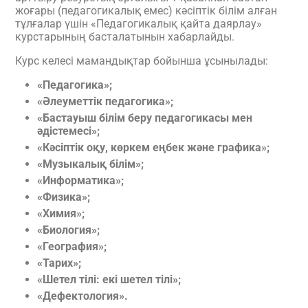
жоғары (педагогикалық емес) кәсіптік білім алған
тұлғалар үшін «Педагогикалық қайта даярлау»
курстарының басталатынын хабарлайды.
Курс келесі мамандықтар бойынша ұсынылады:
«Педагогика»;
«Әлеуметтік педагогика»;
«Бастауыш білім беру педагогикасы мен
әдістемесі»;
«Кәсіптік оқу, көркем еңбек және графика»;
«Музыкалық білім»;
«Информатика»;
«Физика»;
«Химия»;
«Биология»;
«География»;
«Тарих»;
«Шетел тілі: екі шетел тілі»;
«Дефектология».