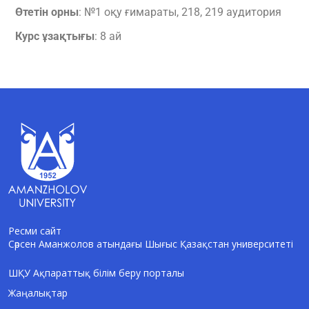
Өтетін орны
: №1 оқу ғимараты, 218, 219 аудитория
Курс ұзақтығы
: 8 ай
Ресми сайт
Сәрсен Аманжолов атындағы Шығыс Қазақстан университеті
AI-Talapker
Amanzholov University көмекшісі
ШҚУ Ақпараттық білім беру порталы
Жаңалықтар
Сәлем! Мен AI-Talapker — Сәрсен
Аманжолов атындағы Шығыс Қазақстан