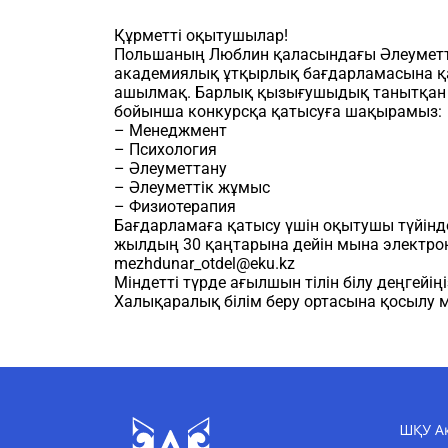
Құрметті оқытушылар!
Польшаның Люблин қаласындағы Әлеуметті
академиялық ұтқырлық бағдарламасына қа
ашылмақ. Барлық қызығушыдық танытқан 
бойынша конкурсқа қатысуға шақырамыз:
– Менеджмент
– Психология
– Әлеуметтану
– Әлеуметтік жұмыс
– Физиотерапия
Бағдарламаға қатысу үшін оқытушы түйінд
жылдың 30 қаңтарына дейін мына электрон
mezhdunar_otdel@eku.kz
Міндетті түрде ағылшын тілін білу деңгейіңіз
Халықаралық білім беру ортасына қосылу м
ШҚУ Ақ