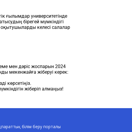
к ғылымдар университетінде
тысудың бірегей мүмкіндігі
оқытушыларды келесі салалар
еме мен дәріс жоспарын 2024
ды мекенжайға жіберуі керек:
ді көрсетіңіз.
үмкіндігін жіберіп алмаңыз!
параттық білім беру порталы