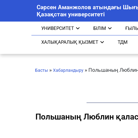
Сәрсен Аманжолов атындағы Шығ
Қазақстан университеті
УНИВЕРСИТЕТ
БІЛІМ
ҒЫЛ
ХАЛЫҚАРАЛЫҚ ҚЫЗМЕТ
ТДМ
»
»
Польшаның Люблин 
Басты
Хабарландыру
Польшаның Люблин қалас