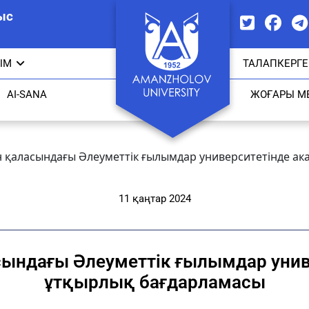
ыс
ЫМ
ТАЛАПКЕРГЕ
AI-SANA
ЖОҒАРЫ М
қаласындағы Әлеуметтік ғылымдар университетінде ак
11 қаңтар 2024
ындағы Әлеуметтік ғылымдар унив
ұтқырлық бағдарламасы