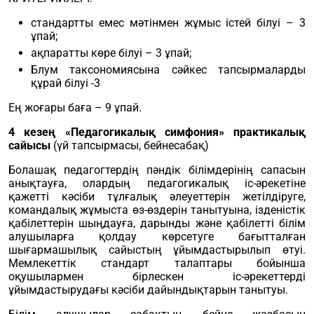
стандартты емес мәтінмен жұмыс істей білуі – 3
ұпай;
ақпаратты көре білуі – 3 ұпай;
Блум таксономиясына сәйкес тапсырмаларды
құрай білуі -3
Ең жоғары баға – 9 ұпай.
4 кезең «Педагогикалық симфония» практикалық
сайысы
(үй тапсырмасы, бейнесабақ)
Болашақ педагогтердің пәндік білімдерінің сапасын
анықтауға, олардың педагогикалық іс-әрекетіне
қажетті кәсіби тұлғалық әлеуеттерін жетілдіруге,
командалық жұмыста өз-өздерін танытуына, ізденістік
қабілеттерін шыңдауға, дарынды және қабілетті білім
алушыларға қолдау көрсетуге бағытталған
шығармашылық сайыстың ұйымдастырылып өтуі.
Мемлекеттік стандарт талаптары бойынша
оқушылармен бірлескен іс-әрекеттерді
ұйымдастырудағы кәсіби дайындықтарын танытуы.