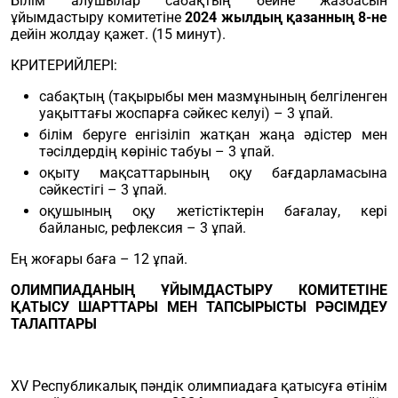
Білім алушылар сабақтың бейне жазбасын
ұйымдастыру комитетіне
2024 жылдың қазанның 8-не
дейін жолдау қажет. (15 минут).
КРИТЕРИЙЛЕРІ:
сабақтың (тақырыбы мен мазмұнының белгіленген
уақыттағы жоспарға сәйкес келуі) – 3 ұпай.
білім беруге енгізіліп жатқан жаңа әдістер мен
тәсілдердің көрініс табуы – 3 ұпай.
оқыту мақсаттарының оқу бағдарламасына
сәйкестігі – 3 ұпай.
оқушының оқу жетістіктерін бағалау, кері
байланыс, рефлексия – 3 ұпай.
Ең жоғары баға – 12 ұпай.
ОЛИМПИАДАНЫҢ ҰЙЫМДАСТЫРУ КОМИТЕТІНЕ
ҚАТЫСУ ШАРТТАРЫ МЕН ТАПСЫРЫСТЫ РӘСІМДЕУ
ТАЛАПТАРЫ
ХV Республикалық пәндік олимпиадаға қатысуға өтінім