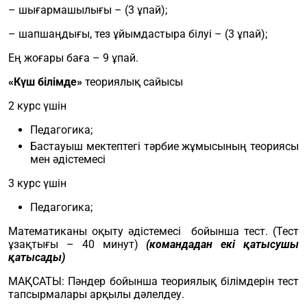
– шығармашылығы – (3 ұпай);
– шапшаңдығы, тез ұйымдастыра білуі – (3 ұпай);
Ең жоғары баға – 9 ұпай.
«Күш білімде»
теориялық сайысы
2 курс үшін
Педагогика;
Бастауыш мектептегі тәрбие жұмысының теориясы
мен әдістемесі
3 курс үшін
Педагогика;
Математиканы оқыту әдістемесі бойынша тест. (Тест
ұзақтығы – 40 минут)
(
командадан екі қатысушы
қатысады)
МАҚСАТЫ: Пәндер бойынша теориялық білімдерін тест
тапсырмалары арқылы дәлелдеу.