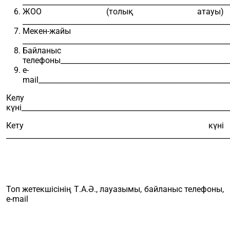
_________________________________________________________
ЖОО (толық атауы)
_________________________________________________________
Мекен-жайы
_________________________________________________________
Байланыс
телефоны_______________________________________________
e-
mail_____________________________________________________
Келу
күні__________________________________________________________
Кету күні
______________________________________________________________
Топ жетекшісінің Т.А.Ә., лауазымы, байланыс телефоны,
e-mail