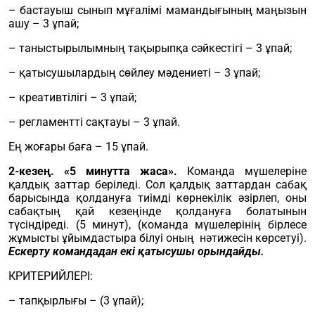
– бастауыш сынып мұғалімі мамандығының маңызын
ашу – 3 ұпай;
– таныстырылымның тақырыпқа сәйкестігі – 3 ұпай;
– қатысушылардың сөйлеу мәдениеті – 3 ұпай;
– креативтілігі – 3 ұпай;
– регламентті сақтауы – 3 ұпай.
Ең жоғары баға – 15 ұпай.
2
-кезең.
«5 минутта жаса».
Команда мүшелеріне
қалдық заттар беріледі. Сол қалдық заттардан сабақ
барысында қолдануға тиімді көрнекілік әзірлеп, оны
сабақтың қай кезеңінде қолдануға болатынын
түсіндіреді. (5 минут), (команда мүшелерінің бірлесе
жұмысты ұйымдастыра білуі оның нәтижесін көрсетуі).
Ескерту командадан екі қатысушы орындайды.
КРИТЕРИЙЛЕРІ:
– тапқырлығы – (3 ұпай);