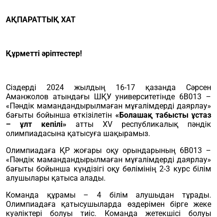
АҚПАРАТТЫҚ ХАТ
Құрметті әріптестер!
Сіздерді 2024 жылдың 16-17 қазанда Сәрсен
Аманжолов атындағы ШҚУ университетінде 6В013 –
«Пәндік мамандандырылмаған мұғалімдерді даярлау»
бағыты бойынша өткізілетін
«Болашақ табысты ұстаз
– ұлт кепілі»
атты ХV республикалық пәндік
олимпиадасына қатысуға шақырамыз.
Олимпиадаға ҚР жоғары оқу орындарының 6В013 –
«Пәндік мамандандырылмаған мұғалімдерді даярлау»
бағыты бойынша күндізігі оқу бөлімінің 2-3 курс білім
алушылары қатыса алады.
Команда құрамы – 4 білім алушыдан тұрады.
Олимпиадаға қатысушыларда өздерімен бірге жеке
куәліктері болуы тиіс. Команда жетекшісі болуы