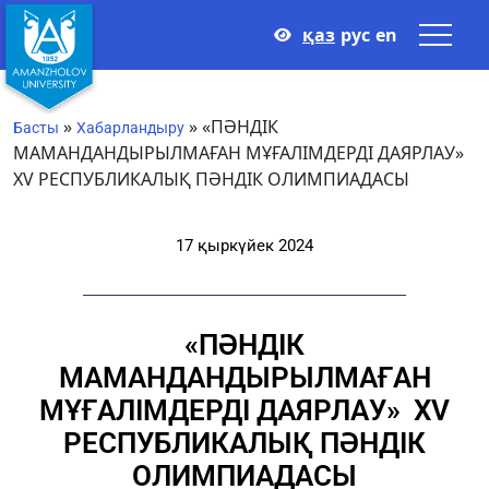
қаз
рус
en
»
»
«ПӘНДІК
Басты
Хабарландыру
МАМАНДАНДЫРЫЛМАҒАН МҰҒАЛІМДЕРДІ ДАЯРЛАУ»
ХV РЕСПУБЛИКАЛЫҚ ПӘНДІК ОЛИМПИАДАСЫ
17 қыркүйек 2024
«ПӘНДІК
МАМАНДАНДЫРЫЛМАҒАН
МҰҒАЛІМДЕРДІ ДАЯРЛАУ» ХV
РЕСПУБЛИКАЛЫҚ ПӘНДІК
ОЛИМПИАДАСЫ