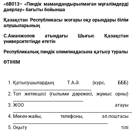
«
6В013– «Пәндік мамандандырылмаған мұғалімдерді
даярлау» бағыты бойынша
Қазақстан Республикасы жоғары оқу орындары білім
алушыларының
С.Аманжолов атындағы Шығыс Қазақстан
университетінде өтетін
Республикалық пәндік олимпиадасына қатысу туралы
ӨТІНІМ
Қатысушылардың Т.А.Ә. (курс, БББ)
______________________________________
Топ жетекшісі (ғылыми дәрежесі, жұмыс орны)
__________________________________
ЖОО атауы
_________________________________________________________
Мекен-жайы, телефоны, эл.поштасы
______________________________________________
Оқыту тілі