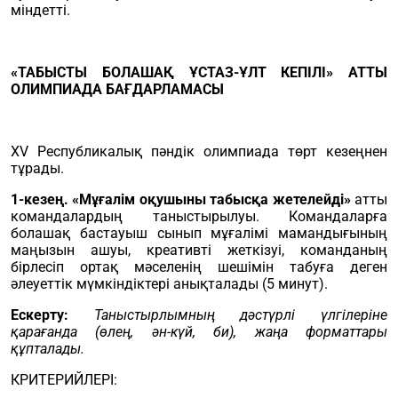
міндетті.
«
ТАБЫСТЫ БОЛАШАҚ ҰСТАЗ-ҰЛТ КЕПІЛІ
» АТТЫ
ОЛИМПИАДА БАҒДАРЛАМАСЫ
ХV Республикалық пәндік олимпиада төрт кезеңнен
тұрады.
1-кезең. «Мұғалім оқушыны табысқа жетелейді»
атты
командалардың таныстырылуы. Командаларға
болашақ бастауыш сынып мұғалімі мамандығының
маңызын ашуы, креативті жеткізуі, команданың
бірлесіп ортақ мәселенің шешімін табуға деген
әлеуеттік мүмкіндіктері анықталады (5 минут).
Ескерту:
Таныстырлымның дәстүрлі үлгілеріне
қарағанда (өлең, ән-күй, би), жаңа форматтары
құпталады.
КРИТЕРИЙЛЕРІ: