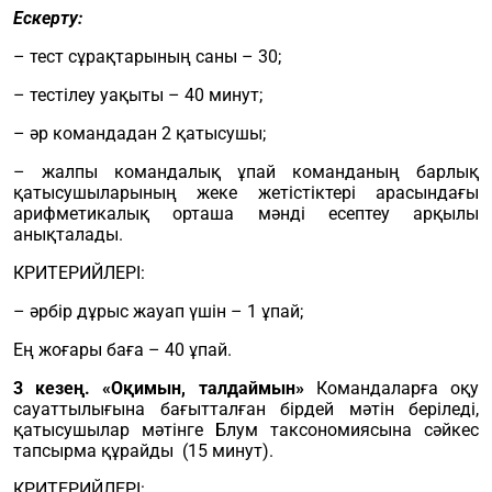
Ескерту:
– тест сұрақтарының саны – 30;
– тестілеу уақыты – 40 минут;
– әр командадан 2 қатысушы;
– жалпы командалық ұпай команданың барлық
қатысушыларының жеке жетістіктері арасындағы
арифметикалық орташа мәнді есептеу арқылы
анықталады.
КРИТЕРИЙЛЕРІ:
– әрбір дұрыс жауап үшін – 1 ұпай;
Ең жоғары баға – 40 ұпай.
3 кезең.
«Оқимын, талдаймын»
Командаларға оқу
сауаттылығына бағытталған бірдей мәтін беріледі,
қатысушылар мәтінге Блум таксономиясына сәйкес
тапсырма құрайды (15 минут).
КРИТЕРИЙЛЕРІ: