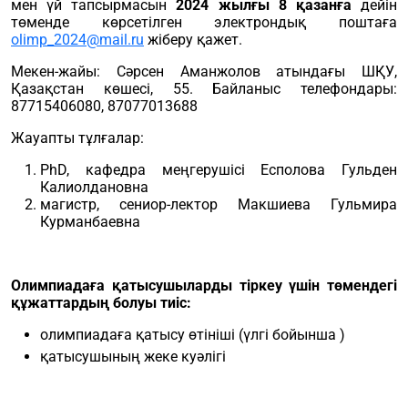
мен үй тапсырмасын
2024 жылғы 8 қазанға
дейін
төменде көрсетілген электрондық поштаға
olimp_2024@mail.ru
жіберу қажет.
Мекен-жайы: Сәрсен Аманжолов атындағы ШҚУ,
Қазақстан көшесі, 55. Байланыс телефондары:
87715406080, 87077013688
Жауапты тұлғалар:
PhD, кафедра меңгерушісі Есполова Гульден
Калиолдановна
магистр, сениор-лектор Макшиева Гульмира
Курманбаевна
Олимпиадаға қатысушыларды тіркеу үшін төмендегі
құжаттардың болуы тиіс:
олимпиадаға қатысу өтініші (үлгі бойынша )
қатысушының жеке куәлігі