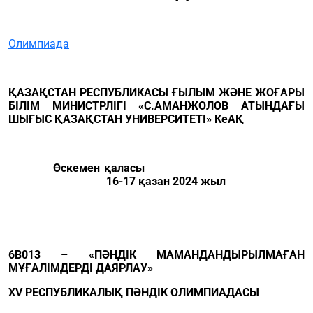
Олимпиада
ҚАЗАҚСТАН РЕСПУБЛИКАСЫ ҒЫЛЫМ ЖӘНЕ ЖОҒАРЫ
БІЛІМ МИНИСТРЛІГІ
«С.АМАНЖОЛОВ АТЫНДАҒЫ
ШЫҒЫС ҚАЗАҚСТАН УНИВЕРСИТЕТІ» К
еАҚ
Өскемен қаласы
16-17 қазан 2024 жыл
6В013 – «ПӘНДІК МАМАНДАНДЫРЫЛМАҒАН
МҰҒАЛІМДЕРДІ ДАЯРЛАУ»
ХV РЕСПУБЛИКАЛЫҚ ПӘНДІК ОЛИМПИАДАСЫ