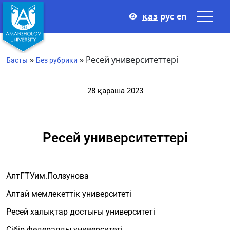
қаз
рус
en
»
»
Ресей университеттері
Басты
Без рубрики
28 қараша 2023
Ресей университеттері
АлтГТУим.Ползунова
Алтай мемлекеттік университеті
Ресей халықтар достығы университеті
Сібір федералды университеті