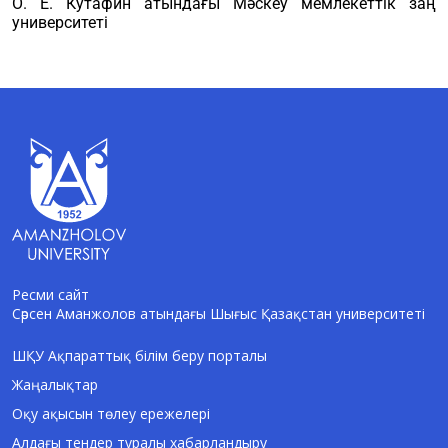
О. Е. Кутафин атындағы Мәскеу мемлекеттік заң
университеті
Ресми сайт
Сәрсен Аманжолов атындағы Шығыс Қазақстан университеті
AI-Talapker
Amanzholov University көмекшісі
ШҚУ Ақпараттық білім беру порталы
Жаңалықтар
Сәлем! Мен AI-Talapker — Сәрсен
Аманжолов атындағы Шығыс Қазақстан
Оқу ақысын төлеу ережелері
университеті (ШҚУ) көмекшісімін.
Алдағы тендер туралы хабарландыру
Бакалавриат, магистратура, докторантура