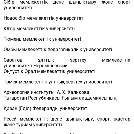
Сібір мемлекеттік дене шынықтыру және спорт
университеті
Новосібір мемлекеттік университеті
Югор мемлекеттік университеті
Тюмень мемлекеттік университеті
Омбы мемлекеттік педагогикалық университеті
Саратов ұлттық зерттеу мемлекеттік
университеті.Чернышевский
Оңтүстік Орал мемлекеттік университеті
Томск мемлекеттік ұлттық зерттеу университеті
Археология институты. А. Х. Халикова
Татарстан Республикасы Ғылым академиясының
Қазан (Еділ) Федералды университеті
Ресей мемлекеттік дене шынықтыру, спорт, жастар
және туризм университеті