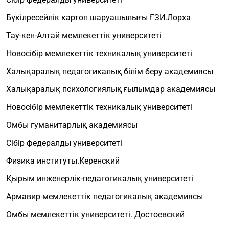
Бүкілресейлік картоп шаруашылығы ҒЗИ.Лорха
Тау-кен-Алтай мемлекеттік университеті
Новосібір мемлекеттік техникалық университеті
Халықаралық педагогикалық білім беру академиясы
Халықаралық психологиялық ғылымдар академиясы
Новосібір мемлекеттік техникалық университеті
Омбы гуманитарлық академиясы
Сібір федералды университеті
Физика институты.Керенский
Қырым инженерлік-педагогикалық университеті
Армавир мемлекеттік педагогикалық академиясы
Омбы мемлекеттік университеті. Достоевский