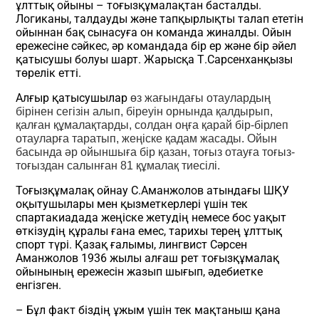
ұлттық ойыны – тоғызқұмалақтан басталды.
Логиканы, талдауды және тапқырлықты талап ететін
ойыннан бақ сынасуға он команда жиналды. Ойын
ережесіне сәйкес, әр командада бір ер және бір әйел
қатысушы болуы шарт. Жарысқа Т.Сарсенханқызы
төрелік етті.
Алғыр қатысушылар
өз жағындағы отаулардың
бірінен сегізін алып, біреуін орнында қалдырып,
қалған құмалақтарды, солдан оңға қарай бір-бірлеп
отауларға таратып, жеңіске қадам жасады. Ойын
басында әр ойыншыға бір қазан, тоғыз отауға тоғыз-
тоғыздан салынған 81 құмалақ тиесілі.
Тоғызқұмалақ ойнау С.Аманжолов атындағы ШҚУ
оқытушылары мен қызметкерлері үшін тек
спартакиадада жеңіске жетудің немесе бос уақыт
өткізудің құралы ғана емес, тарихы терең ұлттық
спорт түрі. Қазақ ғалымы, лингвист Сәрсен
Аманжолов 1936 жылы алғаш рет тоғызқұмалақ
ойынының ережесін жазып шығып, әдебиетке
енгізген.
– Бұл факт біздің ұжым үшін тек мақтаныш қана