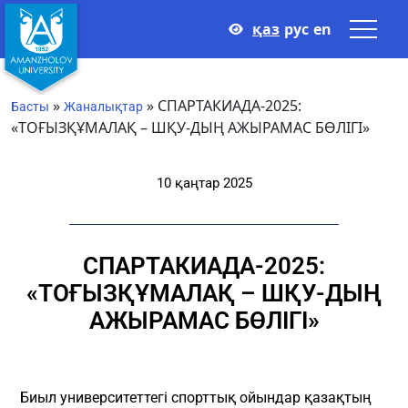
қаз
рус
en
»
»
СПАРТАКИАДА-2025:
Басты
Жаналықтар
«ТОҒЫЗҚҰМАЛАҚ – ШҚУ-ДЫҢ АЖЫРАМАС БӨЛІГІ»
10 қаңтар 2025
СПАРТАКИАДА-2025:
«ТОҒЫЗҚҰМАЛАҚ – ШҚУ-ДЫҢ
АЖЫРАМАС БӨЛІГІ»
Биыл университеттегі спорттық ойындар қазақтың