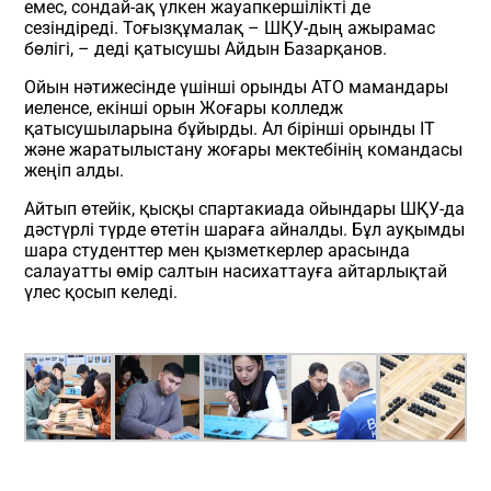
емес, сондай-ақ үлкен жауапкершілікті де
сезіндіреді. Тоғызқұмалақ – ШҚУ-дың ажырамас
бөлігі, – деді қатысушы Айдын Базарқанов.
Ойын нәтижесінде үшінші орынды АТО мамандары
иеленсе, екінші орын Жоғары колледж
қатысушыларына бұйырды. Ал бірінші орынды IT
және жаратылыстану жоғары мектебінің командасы
жеңіп алды.
Айтып өтейік, қысқы спартакиада ойындары ШҚУ-да
дәстүрлі түрде өтетін шараға айналды. Бұл ауқымды
шара студенттер мен қызметкерлер арасында
салауатты өмір салтын насихаттауға айтарлықтай
үлес қосып келеді.