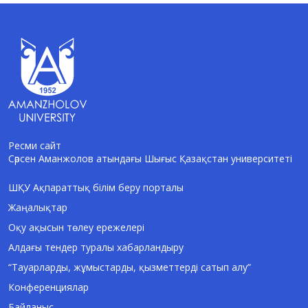
Ресми сайт
Сәрсен Аманжолов атындағы Шығыс Қазақстан университеті
AI-Talapker
Amanzholov University көмекшісі
ШҚУ Ақпараттық білім беру порталы
Жаңалықтар
Сәлем! Мен AI-Talapker — Сәрсен
Аманжолов атындағы Шығыс Қазақстан
Оқу ақысын төлеу ережелері
университеті (ШҚУ) көмекшісімін.
Алдағы тендер туралы хабарландыру
Бакалавриат, магистратура, докторантура
туралы сұрақтарыңызға жауап беремін.
“Тауарларды, жұмыстарды, қызметтерді сатып алу”
Конференциялар
Байланыс