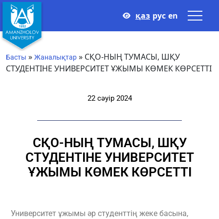
қаз
рус
en
»
»
СҚО-НЫҢ ТУМАСЫ, ШҚУ
Басты
Жаналықтар
СТУДЕНТІНЕ УНИВЕРСИТЕТ ҰЖЫМЫ КӨМЕК КӨРСЕТТІ
22 сәуір 2024
СҚО-НЫҢ ТУМАСЫ, ШҚУ
СТУДЕНТІНЕ УНИВЕРСИТЕТ
ҰЖЫМЫ КӨМЕК КӨРСЕТТІ
Университет ұжымы әр студенттің жеке басына,