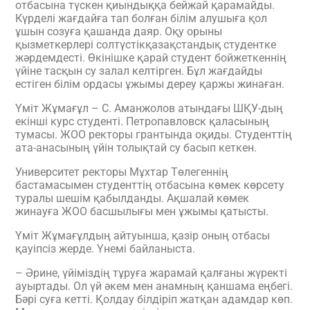
отбасына түскен қиындыққа бейжай қарамайды.
Күрделі жағдайға тап болған білім алушыға қол
ұшын созуға қашанда даяр. Оқу орыны
қызметкерлері солтүстікқазақстандық студентке
жәрдемдесті. Өкінішке қарай студент бойжеткеннің
үйіне тасқын су залал келтірген. Бұл жағдайды
естіген білім ордасы ұжымы дереу қаржы жинаған.
Үміт Жұмағұл – С. Аманжолов атындағы ШҚУ-дың
екінші курс студенті. Петропавловск қаласының
тумасы. ЖОО ректоры грантында оқиды. Студенттің
ата-анасының үйін толықтай су басып кеткен.
Университет ректоры Мұхтар Төлегеннің
бастамасымен студенттің отбасына көмек көрсету
туралы шешім қабылданды. Ақшалай көмек
жинауға ЖОО басшылығы мен ұжымы қатысты.
Үміт Жұмағұлдың айтуынша, қазір оның отбасы
қауіпсіз жерде. Үнемі байланыста.
– Әрине, үйіміздің тұруға жарамай қалғаны жүректі
ауыртады. Ол үй әкем мен анамның қаншама еңбегі.
Бәрі суға кетті. Қолдау білдіріп жатқан адамдар көп.