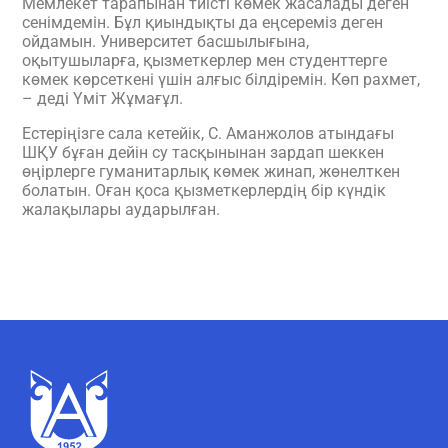
Мемлекет тарапынан тиісті көмек жасалады деген
сенімдемін. Бұл қиындықты да еңсереміз деген
ойдамын. Университет басшылығына,
оқытушыларға, қызметкерлер мен студенттерге
көмек көрсеткені үшін алғыс білдіремін. Көп рахмет,
– деді Үміт Жұмағұл.
Естеріңізге сала кетейік, С. Аманжолов атындағы
ШҚУ бұған дейін су тасқынынан зардап шеккен
өңірлерге гуманитарлық көмек жинап, жөнелткен
болатын. Оған қоса қызметкерлердің бір күндік
жалақылары аударылған.