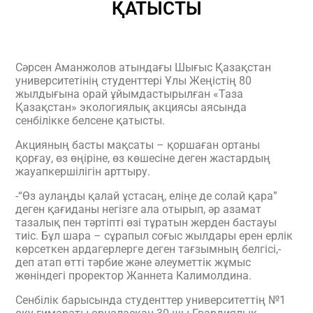
ҚАТЫСТЫ
Сәрсен Аманжолов атындағы Шығыс Қазақстан
университетінің студенттері Ұлы Жеңістің 80
жылдығына орай ұйымдастырылған «Таза
Қазақстан» экологиялық акциясы аясында
сенбілікке белсене қатысты.
Акцияның басты мақсаты – қоршаған ортаны
қорғау, өз өңіріне, өз көшесіне деген жастардың
жауапкершілігін арттыру.
-“Өз аулаңды қалай ұстасаң, еліңе де солай қара”
деген қағиданы негізге ала отырып, әр азамат
тазалық пен тәртіпті өзі тұратын жерден бастауы
тиіс. Бұл шара – сұрапыл соғыс жылдары ерен ерлік
көрсеткен ардагерлерге деген тағзымның белгісі,-
деп атап өтті тәрбие және әлеуметтік жұмыс
жөніндегі проректор Жаннета Калимолдина.
Сенбілік барысында студенттер университеттің №1