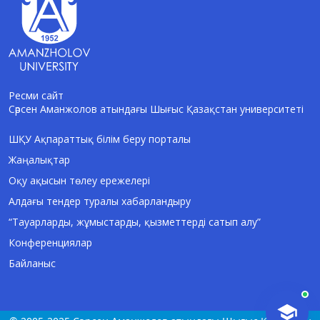
Ресми сайт
Сәрсен Аманжолов атындағы Шығыс Қазақстан университеті
AI-Talapker
Amanzholov University көмекшісі
ШҚУ Ақпараттық білім беру порталы
Жаңалықтар
Сәлем! Мен AI-Talapker — Сәрсен
Аманжолов атындағы Шығыс Қазақстан
Оқу ақысын төлеу ережелері
университеті (ШҚУ) көмекшісімін.
Алдағы тендер туралы хабарландыру
Бакалавриат, магистратура, докторантура
туралы сұрақтарыңызға жауап беремін.
“Тауарларды, жұмыстарды, қызметтерді сатып алу”
Конференциялар
Байланыс