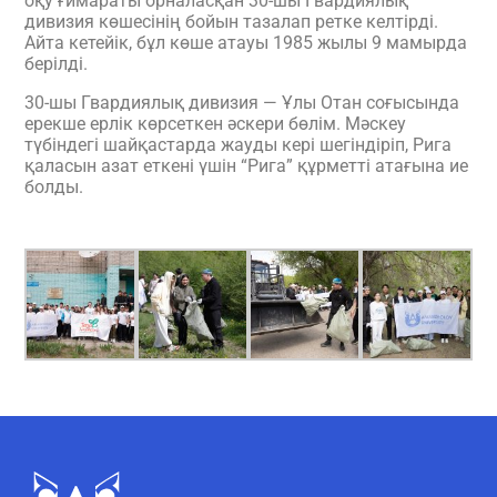
оқу ғимараты орналасқан 30-шы Гвардиялық
дивизия көшесінің бойын тазалап ретке келтірді.
Айта кетейік, бұл көше атауы 1985 жылы 9 мамырда
берілді.
30-шы Гвардиялық дивизия — Ұлы Отан соғысында
ерекше ерлік көрсеткен әскери бөлім. Мәскеу
түбіндегі шайқастарда жауды кері шегіндіріп, Рига
қаласын азат еткені үшін “Рига” құрметті атағына ие
болды.