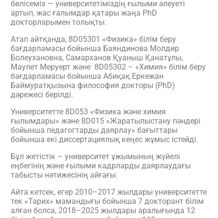
бөлісеміз — университетіміздің ғылыми әлеуеті
артып, жас ғалымдар қатары жаңа PhD
докторларымен толықты.
Атап айтқанда, 8D05301 «Физика» білім беру
бағдарламасы бойынша Баяндинова Молдир
Болеухановна, Самарханов Қуаныш Қанатұлы,
Маулет Меруерт және 8D05302 – «Химия» білім беру
бағдарламасы бойынша Абиқақ Еркежан
Баймуратқызына философия докторы (PhD)
дәрежесі берілді.
Университетте 8D053 «Физика және химия
ғылымдары» және 8D015 «Жаратылыстану пәндері
бойынша педагогтарды даярлау» бағыттары
бойынша екі диссертациялық кеңес жұмыс істейді.
Бұл жетістік – университет ұжымының жүйелі
еңбегінің және ғылыми кадрларды даярлаудағы
табысты нәтижесінің айғағы.
Айта кетсек, егер 2010–2017 жылдары университетте
тек «Тарих» мамандығы бойынша 7 докторант білім
алған болса, 2018–2025 жылдары аралығында 12