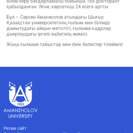
білім беру бағдарламасы бойынша 168 докторант
қабылданған. Яғни, көрсеткіш 24 есеге артты.
Бұл – Сәрсен Аманжолов атындағы Шығыс
Қазақстан университетінің ғылым мен білімді
дамытудағы айқын жетістігі, ғылыми кадрлар
даярлаудағы іргелі еңбегінің жемісі.
Жаңа ғылыми табыстар мен биік белестер тілейміз!
Ресми сайт