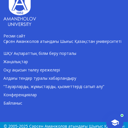
Ресми сайт
Сәрсен Аманжолов атындағы Шығыс Қазақстан университеті
AI-Talapker
Amanzholov University көмекшісі
ШҚУ Ақпараттық білім беру порталы
Жаңалықтар
Сәлем! Мен AI-Talapker — Сәрсен
Аманжолов атындағы Шығыс Қазақстан
Оқу ақысын төлеу ережелері
университеті (ШҚУ) көмекшісімін.
Алдағы тендер туралы хабарландыру
Бакалавриат, магистратура, докторантура
туралы сұрақтарыңызға жауап беремін.
“Тауарларды, жұмыстарды, қызметтерді сатып алу”
Конференциялар
Байланыс
© 2005-2025 Сәрсен Аманжолов атындағы Шығыс Қазақстан