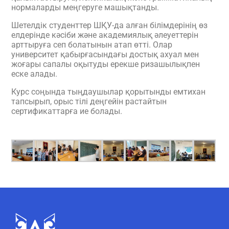
нормаларды меңгеруге машықтанды.
Шетелдік студенттер ШҚУ-да алған білімдерінің өз
елдерінде кәсіби және академиялық әлеуеттерін
арттыруға сеп болатынын атап өтті. Олар
университет қабырғасындағы достық ахуал мен
жоғары сапалы оқытуды ерекше ризашылықпен
еске алады.
Курс соңында тыңдаушылар қорытынды емтихан
тапсырып, орыс тілі деңгейін растайтын
сертификаттарға ие болады.