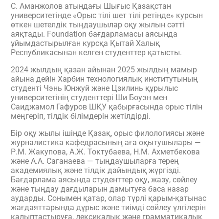
С. Аманжолов атындағы Шығыс Қазақстан
университетінде «Орыс тілі шет тілі ретінде» курсын
өткен шетелдік тыңдаушылар оқу жылын сәтті
аяқтады. Foundation бағдарламасы аясында
ұйымдастырылған курсқа Қытай Халық
Республикасынан келген студенттер қатысты.
2024 жылдың қазан айынан 2025 жылдың мамыр
айына дейін Харбин технологиялық институтының
студенті Чэнь Юнжуй және Цзилинь құрылыс
университетінің студенттері Ши Боуэн мен
Саиджамол Гафуров ШҚУ қабырғасында орыс тілін
меңгеріп, тілдік білімдерін жетілдірді.
Бір оқу жылы ішінде Қазақ, орыс филологиясы және
журналистика кафедрасының аға оқытушылары —
Р.М. Жакупова, А.Ж. Токтубаева, Н.М. Ахметбекова
және А.А. Саганаева — тыңдаушыларға терең
академиялық және тілдік дайындық жүргізді.
Бағдарлама аясында студенттер оқу, жазу, сөйлеу
және тыңдау дағдыларын дамытуға баса назар
аударды. Сонымен қатар, олар түрлі қарым-қатынас
жағдаяттарында дұрыс және тиімді сөйлеу үлгілерін
қалыптастыруға, лексикалық және грамматикалық