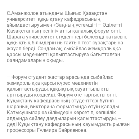
С.Аманжолов атындағы Шығыс Қазақстан
университеті құқықтану кафедрасының
ұйымдастыруымен «Заңның үстемдігі – Әділетті
Қазақстанның кепілі» атты қалалық форум өтті.
Шараға университет студенттері белсенді қатысып,
құқықтық білімдерін нығайтып тест сұрақтарына
жауап берді. Сондай-ақ, сыбайлас жемқорлыққа
қарсы мәдениетті қалыптастыруға бағытталған
баяндамаларын оқыды.
– Форум студент жастар арасында сыбайлас
жемқорлыққа қарсы күрес мәдениетін
қалыптастыруды, құқықтық сауаттылықты
арттыруды көздейді. Форум өте тартысты өтті.
Құқықтану кафедрасының студенттері бүгінгі
шараның викторина форматында өтуін қалады.
Қатысушылар өз білімдерін көрсетіп, көпшілік
алдында сөйлеу дағдыларын қалыптастырды, –
деді Құқықтану кафедрасының қауымдастырылған
профессоры Гүлмира Байркенова.