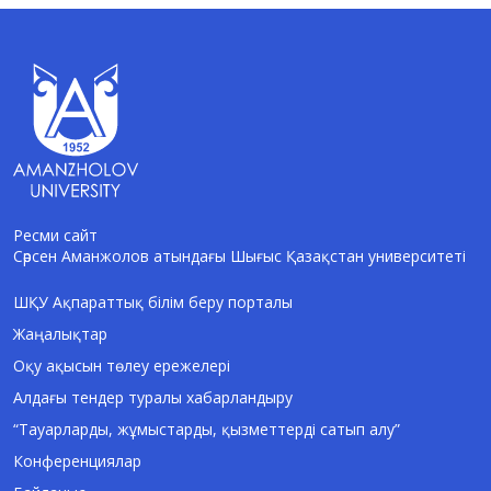
Ресми сайт
Сәрсен Аманжолов атындағы Шығыс Қазақстан университеті
AI-Talapker
Amanzholov University көмекшісі
ШҚУ Ақпараттық білім беру порталы
Жаңалықтар
Сәлем! Мен AI-Talapker — Сәрсен
Аманжолов атындағы Шығыс Қазақстан
Оқу ақысын төлеу ережелері
университеті (ШҚУ) көмекшісімін.
Алдағы тендер туралы хабарландыру
Бакалавриат, магистратура, докторантура
туралы сұрақтарыңызға жауап беремін.
“Тауарларды, жұмыстарды, қызметтерді сатып алу”
Конференциялар