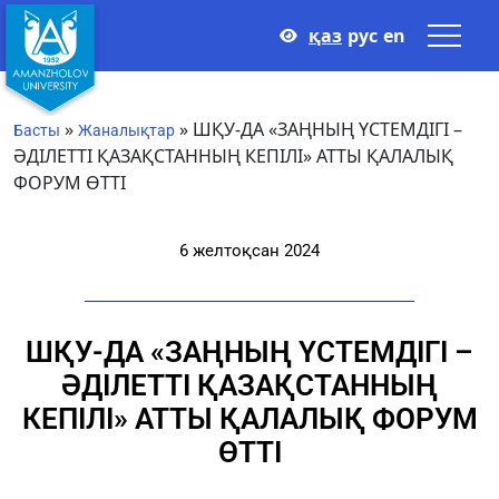
қаз
рус
en
»
»
ШҚУ-ДА «ЗАҢНЫҢ ҮСТЕМДІГІ –
Басты
Жаналықтар
ӘДІЛЕТТІ ҚАЗАҚСТАННЫҢ КЕПІЛІ» АТТЫ ҚАЛАЛЫҚ
ФОРУМ ӨТТІ
6 желтоқсан 2024
ШҚУ-ДА «ЗАҢНЫҢ ҮСТЕМДІГІ –
ӘДІЛЕТТІ ҚАЗАҚСТАННЫҢ
КЕПІЛІ» АТТЫ ҚАЛАЛЫҚ ФОРУМ
ӨТТІ