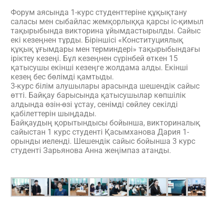
Форум аясында 1-курс студенттеріне құқықтану
саласы мен сыбайлас жемқорлыққа қарсы іс-қимыл
тақырыбында викторина ұйымдастырылды. Сайыс
екі кезеңнен тұрды. Біріншісі «Конституциялық
құқық ұғымдары мен терминдері» тақырыбындағы
іріктеу кезеңі. Бұл кезеңнен сүрінбей өткен 15
қатысушы екінші кезеңге жолдама алды. Екінші
кезең бес бөлімді қамтыды.
3-курс білім алушылары арасында шешендік сайыс
өтті. Байқау барысында қатысушылар көпшілік
алдында өзін-өзі ұстау, сенімді сөйлеу секілді
қабілеттерін шыңдады.
Байқаудың қорытындысы бойынша, викториналық
сайыстан 1 курс студенті Қасымханова Дария 1-
орынды иеленді. Шешендік сайыс бойынша 3 курс
студенті Зарьянова Анна жеңімпаз атанды.