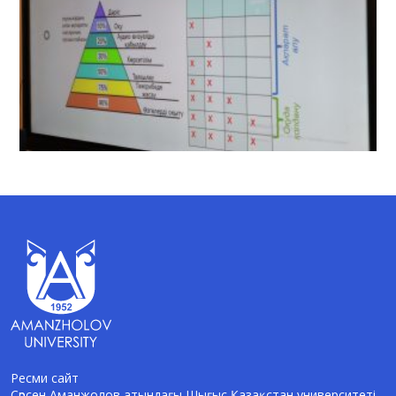
Ресми сайт
Сәрсен Аманжолов атындағы Шығыс Қазақстан университеті