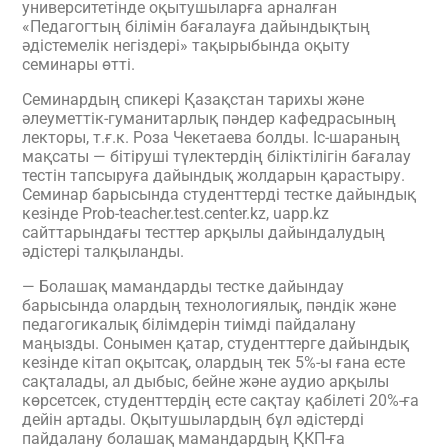
университетінде оқытушыларға арналған
«Педагогтың білімін бағалауға дайындықтың
әдістемелік негіздері» тақырыбында оқыту
семинары өтті.
Семинардың спикері Қазақстан тарихы және
әлеуметтік-гуманитарлық пәндер кафедрасының
лекторы, т.ғ.к. Роза Чекетаева болды. Іс-шараның
мақсаты — бітіруші түлектердің біліктілігін бағалау
тестін тапсыруға дайындық жолдарын қарастыру.
Семинар барысында студенттерді тестке дайындық
кезінде Prob-teacher.test.center.kz, uapp.kz
сайттарындағы тесттер арқылы дайындалудың
әдістері талқыланды.
— Болашақ мамандарды тестке дайындау
барысында олардың технологиялық, пәндік және
педагогикалық білімдерін тиімді пайдалану
маңызды. Сонымен қатар, студенттерге дайындық
кезінде кітап оқытсақ, олардың тек 5%-ы ғана есте
сақталады, ал дыбыс, бейне және аудио арқылы
көрсетсек, студенттердің есте сақтау қабілеті 20%-ға
дейін артады. Оқытушылардың бұл әдістерді
пайдалану болашақ мамандардың ҚКП-ға