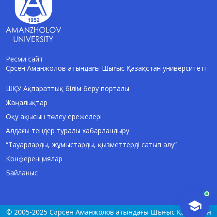
Ресми сайт
Сәрсен Аманжолов атындағы Шығыс Қазақстан университеті
AI-Talapker
Amanzholov University көмекшісі
ШҚУ Ақпараттық білім беру порталы
Жаңалықтар
Сәлем! Мен AI-Talapker — Сәрсен
Аманжолов атындағы Шығыс Қазақстан
Оқу ақысын төлеу ережелері
университеті (ШҚУ) көмекшісімін.
Алдағы тендер туралы хабарландыру
Бакалавриат, магистратура, докторантура
туралы сұрақтарыңызға жауап беремін.
“Тауарларды, жұмыстарды, қызметтерді сатып алу”
Конференциялар
Байланыс
© 2005-2025 Сәрсен Аманжолов атындағы Шығыс Қазақстан