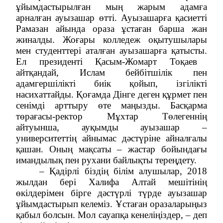
ұйымдастырылған мың жарым адамға
арналған ауызашар өтті. Ауызашарға қасиетті
Рамазан айында ораза ұстаған барша жан
жиналды.
Жоғары колледеж оқытушылары
мен студенттері аталған ауызашарға қатысты.
Ел президенті Қасым-Жомарт Тоқаев
айтқандай, Ислам бейбітшілік пен
адамгершілікті биік қойып, ізгілікті
насихаттайды. Қоғамда Дінге деген құрмет пен
сенімді арттыру өте маңызды. Басқарма
төрағасы-ректор Мұхтар Төлегеннің
айтуынша, ауқымды ауызашар –
университеттің айнымас дәстүріне айналғалы
қашан. Оның мақсаты – жастар бойындағы
имандылық пен рухани байлықты тереңдету.
– Қадірлі біздің білім алушылар, 2018
жылдан бері Халифа Алтай мешітінің
өкілдерімен бірге дәстүрлі түрде ауызашар
ұйымдастырып келеміз. Ұстаған оразаларыңыз
қабыл болсын. Мол сауапқа кенеліңіздер, – деп