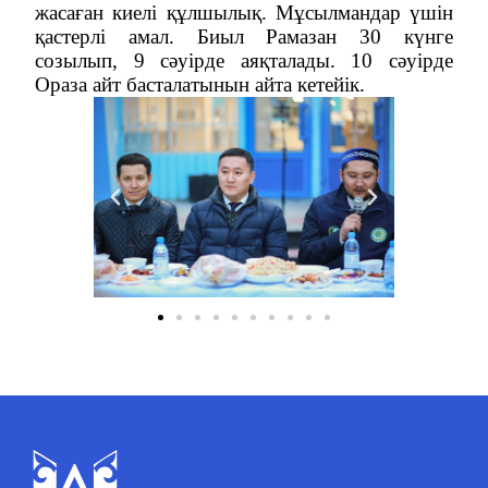
жасаған киелі құлшылық. Мұсылмандар үшін
қастерлі амал. Биыл Рамазан 30 күнге
созылып, 9 сәуірде аяқталады. 10 сәуірде
Ораза айт басталатынын айта кетейік.