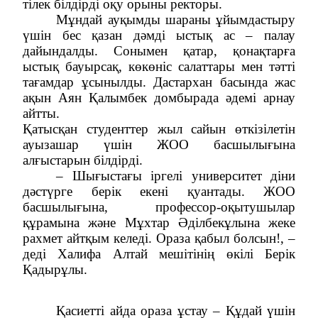
тілек білдірді оқу орыны ректоры.
Мұндай ауқымды шараны ұйымдастыру
үшін бес қазан дәмді ыстық ас – палау
дайындалды. Сонымен қатар, қонақтарға
ыстық бауырсақ, көкөніс салаттары мен тәтті
тағамдар ұсынылды. Дастархан басында жас
ақын Аян Қалымбек домбырада әдемі арнау
айтты.
Қатысқан студенттер жыл сайын өткізілетін
ауызашар үшін ЖОО басшылығына
алғыстарын білдірді.
– Шығыстағы іргелі университет діни
дәстүрге берік екені қуантады. ЖОО
басшылығына, профессор-оқытушылар
құрамына және Мұхтар Әділбекұлына жеке
рахмет айтқым келеді. Ораза қабыл болсын!, –
деді Халифа Алтай мешітінің өкілі Берік
Қадырұлы.
Қасиетті айда ораза ұстау – Құдай үшін