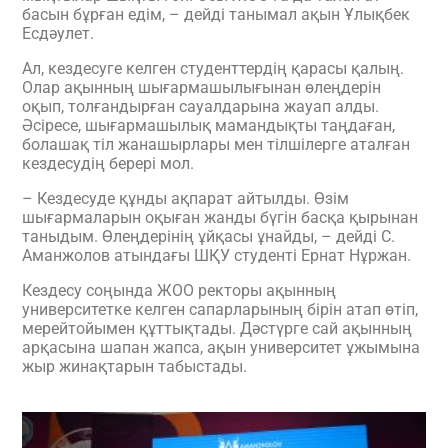
басын бұрған едім, – дейді танымал ақын Ұлықбек
Есдәулет.
Ал, кездесуге келген студенттердің қарасы қалың.
Олар ақынның шығармашылығынан өлеңдерін
оқып, толғандырған сауалдарына жауап алды.
Әсіресе, шығармашылық мамандықты таңдаған,
болашақ тіл жанашырлары мен тілшілерге аталған
кездесудің берері мол.
– Кездесуде құнды ақпарат айтылды. Өзім
шығармаларын оқыған жанды бүгін басқа қырынан
таныдым. Өлеңдерінің ұйқасы ұнайды, – дейді С.
Аманжолов атындағы ШҚУ студенті Ернат Нұржан.
Кездесу соңында ЖОО ректоры ақынның
университетке келген сапарларының бірін атап өтіп,
мерейтойымен құттықтады. Дәстүрге сай ақынның
арқасына шапан жапса, ақын университет ұжымына
жыр жинақтарын табыстады.