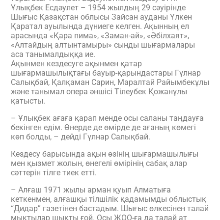
Ұлықбек Есдәулет – 1954 жылдың 29 сәуірінде
Шығыс Қазақстан облысы Зайсан ауданы Үлкен
Қаратал ауылында дүниеге келген. Ақынның ел
арасында «Қара пима», «Заман-ай», «Әбілхаят»,
«Алтайдың алтынтамыры» сынды шығармалары
аса танымалдыққа ие.
Ақынмен кездесуге ақынмен қатар
шығармашылықтағы бауыр-қарындастары Гүлнар
Салықбай, Қалқаман Сарин, Маралтай Райымбекұлы
және танымал опера әншісі Тілеубек Қожанұлы
қатысты.
– Ұлықбек ағаға қарап менде осы саланы таңдауға
бекінген едім. Өнерде де өмірде де ағаның көмегі
көп болды, – дейді Гүлнар Салықбай.
Кездесу барысында ақын өзінің шығармашылығы
мен қызмет жолын, өнегелі өмірінің сабақ алар
сәттерін тілге тиек етті.
– Алғаш 1971 жылы арман қуып Алматыға
кеткенмен, алғашқы тілшілік қадамымды облыстық
“Дидар” газетінен бастадым. Шығыс өлкесінен талай
мықтылар шықты ғой. Осы ЖОО-ға да талай ат