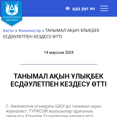
қаз
рус
en
»
»
ТАНЫМАЛ АҚЫН ҰЛЫҚБЕК
Басты
Жаналықтар
ЕСДӘУЛЕТПЕН КЕЗДЕСУ ӨТТІ
14 маусым 2024
ТАНЫМАЛ АҚЫН ҰЛЫҚБЕК
ЕСДӘУЛЕТПЕН КЕЗДЕСУ ӨТТІ
С. Аманжолов атындағы ШҚУ-да танымал ақын,
журналист, ТҮРКСОЙ жазушылар одағының
төрағасы Ұлықбек Есдәулетпен кездесу өтті.