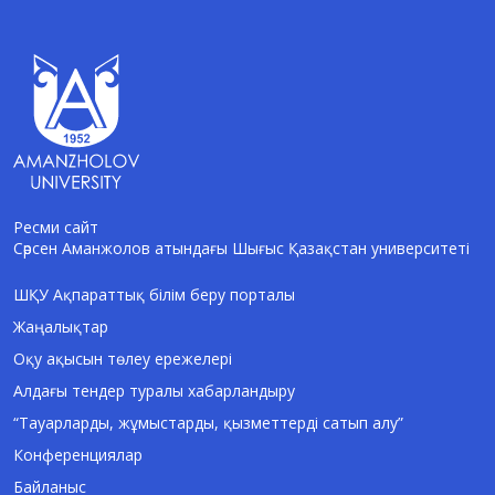
Ресми сайт
Сәрсен Аманжолов атындағы Шығыс Қазақстан университеті
AI-Talapker
Amanzholov University көмекшісі
ШҚУ Ақпараттық білім беру порталы
Жаңалықтар
Сәлем! Мен AI-Talapker — Сәрсен
Аманжолов атындағы Шығыс Қазақстан
Оқу ақысын төлеу ережелері
университеті (ШҚУ) көмекшісімін.
Алдағы тендер туралы хабарландыру
Бакалавриат, магистратура, докторантура
туралы сұрақтарыңызға жауап беремін.
“Тауарларды, жұмыстарды, қызметтерді сатып алу”
Конференциялар
Байланыс