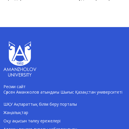
Ресми сайт
Сәрсен Аманжолов атындағы Шығыс Қазақстан университеті
AI-Talapker
Amanzholov University көмекшісі
ШҚУ Ақпараттық білім беру порталы
Жаңалықтар
Сәлем! Мен AI-Talapker — Сәрсен
Аманжолов атындағы Шығыс Қазақстан
Оқу ақысын төлеу ережелері
университеті (ШҚУ) көмекшісімін.