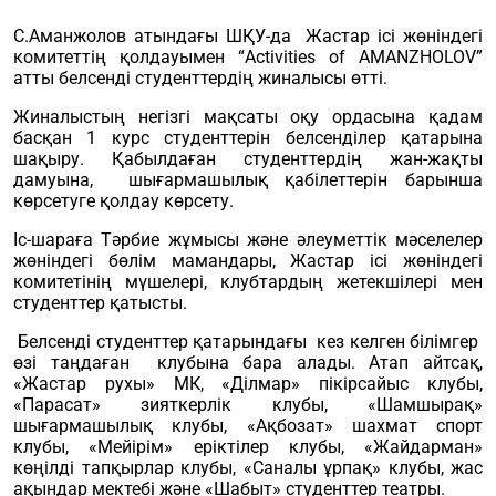
С.Аманжолов атындағы ШҚУ-да Жастар ісі жөніндегі
комитеттің қолдауымен “Activities of AMANZHOLOV”
атты белсенді студенттердің жиналысы өтті.
Жиналыстың негізгі мақсаты оқу ордасына қадам
басқан 1 курс студенттерін белсенділер қатарына
шақыру. Қабылдаған студенттердің жан-жақты
дамуына, шығармашылық қабілеттерін барынша
көрсетуге қолдау көрсету.
Іс-шараға Тәрбие жұмысы және әлеуметтік мәселелер
жөніндегі бөлім мамандары, Жастар ісі жөніндегі
комитетінің мүшелері, клубтардың жетекшілері мен
студенттер қатысты.
Белсенді студенттер қатарындағы кез келген білімгер
өзі таңдаған клубына бара алады. Атап айтсақ,
«Жастар рухы» МК, «Ділмар» пікірсайыс клубы,
«Парасат» зияткерлік клубы, «Шамшырақ»
шығармашылық клубы, «Ақбозат» шахмат спорт
клубы, «Мейірім» еріктілер клубы, «Жайдарман»
көңілді тапқырлар клубы, «Саналы ұрпақ» клубы, жас
ақындар мектебі және «Шабыт» студенттер театры.