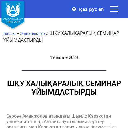
қаз
рус
en
»
»
ШҚУ ХАЛЫҚАРАЛЫҚ СЕМИНАР
Басты
Жаналықтар
ҰЙЫМДАСТЫРДЫ
19 шілде 2024
ШҚУ ХАЛЫҚАРАЛЫҚ СЕМИНАР
ҰЙЫМДАСТЫРДЫ
Сәрсен Аманжолов атындағы Шығыс Қазақстан
университетінің «Алтайтану» ғылыми-зерттеу
орталығы мен Қазақстан тарихы және әлеуметтік-