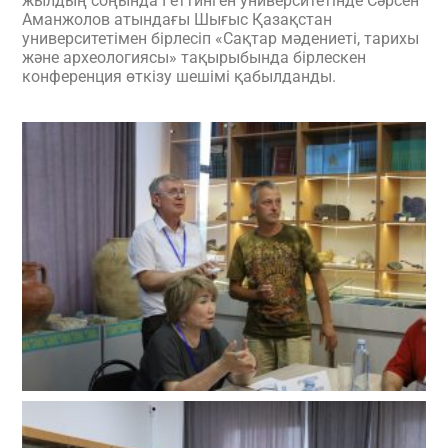
жылдың соңында Гёттинген университетінде Сәрсен
Аманжолов атындағы Шығыс Қазақстан
университетімен бірлесіп «Сақтар мәдениеті, тарихы
және археологиясы» тақырыбында бірлескен
конференция өткізу шешімі қабылданды.