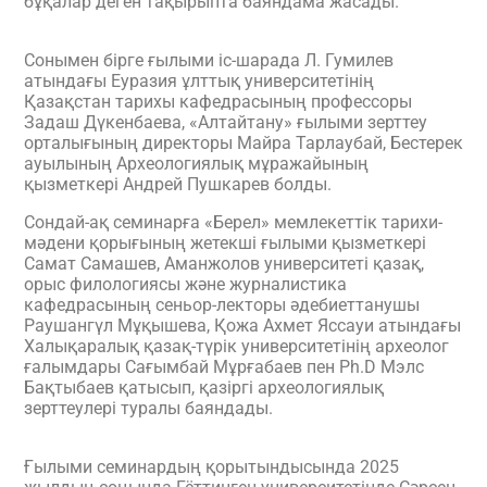
бұқалар деген тақырыпта баяндама жасады.
Сонымен бірге ғылыми іс-шарада Л. Гумилев
атындағы Еуразия ұлттық университетінің
Қазақстан тарихы кафедрасының профессоры
Задаш Дүкенбаева, «Алтайтану» ғылыми зерттеу
орталығының директоры Майра Тарлаубай, Бестерек
ауылының Археологиялық мұражайының
қызметкері Андрей Пушкарев болды.
Сондай-ақ семинарға «Берел» мемлекеттік тарихи-
мәдени қорығының жетекші ғылыми қызметкері
Самат Самашев, Аманжолов университеті қазақ,
орыс филологиясы және журналистика
кафедрасының сеньор-лекторы әдебиеттанушы
Раушангүл Мұқышева, Қожа Ахмет Яссауи атындағы
Халықаралық қазақ-түрік университетінің археолог
ғалымдары Сағымбай Мұрғабаев пен Ph.D Мэлс
Бақтыбаев қатысып, қазіргі археологиялық
зерттеулері туралы баяндады.
Ғылыми семинардың қорытындысында 2025