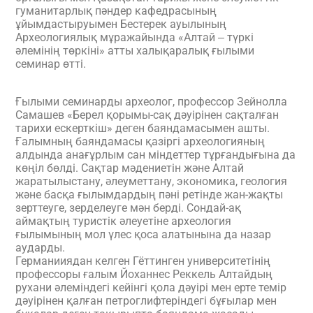
гуманитарлық пәндер кафедрасының
ұйымдастыруымен Бестерек ауылының
Археологиялық мұражайында «Алтай ‒ түркі
әлемінің төркіні» атты халықаралық ғылыми
семинар өтті.
Ғылыми семинарды археолог, профессор Зейнолла
Самашев «Берел қорымы-сақ дәуірінен сақталған
тарихи ескерткіш» деген баяндамасымен ашты.
Ғалымның баяндамасы қазіргі археологияның
алдында анағұрлым сан міндеттер тұрғандығына да
көңіл бөлді. Сақтар мәдениетін және Алтай
жаратылыстану, әлеуметтану, экономика, геология
және басқа ғылымдардың пәні ретінде жан-жақты
зерттеуге, зерделеуге мән берді. Сондай-ақ
аймақтың туристік әлеуетіне археология
ғылымының мол үлес қоса алатынына да назар
аударды.
Германииядан келген Гёттинген университетінің
профессоры ғалым Йоханнес Реккель Алтайдың
рухани әлеміндегі кейінгі қола дәуірі мен ерте темір
дәуірінен қалған петроглифтеріндегі бұғылар мен