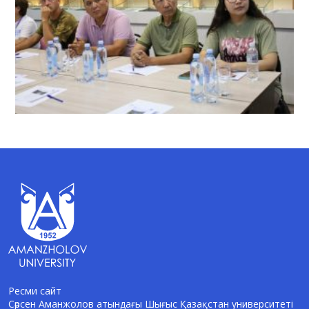
Ресми сайт
Сәрсен Аманжолов атындағы Шығыс Қазақстан университеті
AI-Talapker