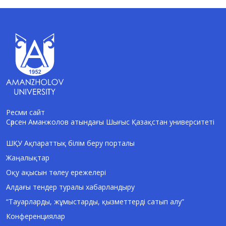
Ресми сайт
Сәрсен Аманжолов атындағы Шығыс Қазақстан университеті
AI-Talapker
Amanzholov University көмекшісі
ШҚУ Ақпараттық білім беру порталы
Жаңалықтар
Сәлем! Мен AI-Talapker — Сәрсен
Аманжолов атындағы Шығыс Қазақстан
Оқу ақысын төлеу ережелері
университеті (ШҚУ) көмекшісімін.
Алдағы тендер туралы хабарландыру
Бакалавриат, магистратура, докторантура
туралы сұрақтарыңызға жауап беремін.
“Тауарларды, жұмыстарды, қызметтерді сатып алу”
Конференциялар