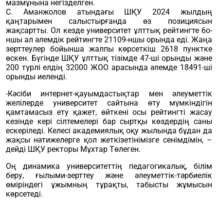
мазмұнына негізделген.
С. Аманжолов атындағы ШҚУ 2024 жылдың
қаңтарымен салыстырғанда өз позициясын
жақсартты. Ол кезде университет ұлттық рейтингте 6о-
ншы ал әлемдік рейтингте 21109-ншы орында еді. Жаңа
зерттеулер бойынша жалпы көрсеткіш 2618 пунктке
өскен. Бүгінде ШҚУ ұлттық тізімде 47-ші орынды және
200 түрлі елдің 32000 ЖОО арасында әлемде 18491-ші
орынды иеленді.
-Кәсіби интернет-қауымдастықтар мен әлеуметтік
желілерде университет сайтына өту мүмкіндігін
қамтамасыз ету қажет, өйткені осы рейтингті жасау
кезінде кері сілтемелері бар сыртқы көздердің саны
ескеріледі. Келесі академиялық оқу жылында бұдан да
жақсы нәтижелерге қол жеткізетінімізге сенімдімін, –
дейді ШҚУ ректоры Мұхтар Төлеген.
Оң динамика университеттің педагогикалық, білім
беру, ғылыми-зерттеу және әлеуметтік-тәрбиелік
өміріндегі ұжымның тұрақты, табысты жұмысын
көрсетеді.