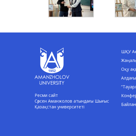
ШҚУ Ақ
Жаңал
Оқу ақ
Алдағы
“Тауар
Ресми сайт
Конфе
Сәрсен Аманжолов атындағы Шығыс
Байла
Қазақстан университеті