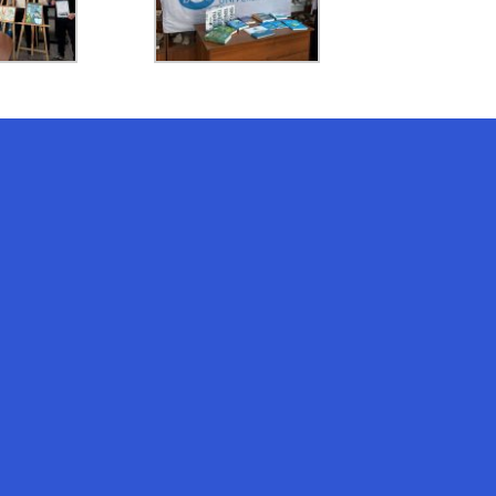
AI-Talapker
Amanzholov University көмекшісі
Сәлем! Мен AI-Talapker — Сәрсен
Аманжолов атындағы Шығыс
Қазақстан университеті (ШҚУ)
көмекшісімін. Бакалавриат,
магистратура, докторантура
туралы сұрақтарыңызға жауап
беремін.