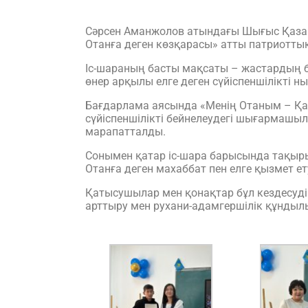
Сәрсен Аманжолов атындағы Шығыс Қазақс
Отанға деген көзқарасы» атты патриоттық
Іс-шараның басты мақсаты – жастардың б
өнер арқылы елге деген сүйіспеншілікті н
Бағдарлама аясында «Менің Отаным – Қаз
сүйіспеншілікті бейнелеудегі шығармашыл
марапатталды.
Сонымен қатар іс-шара барысында тақыры
Отанға деген махаббат пен елге қызмет е
Қатысушылар мен қонақтар бұл кездесуді
арттыру мен рухани-адамгершілік құнды