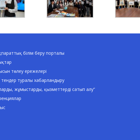
параттық білім беру порталы
ықтар
ысын төлеу ережелері
 тендер туралы хабарландыру
ларды, жұмыстарды, қызметтерді сатып алу”
ренциялар
ныс