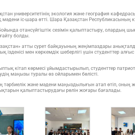
тан университетінің экология және география кафедрасын
 мәдени іс-шара өтті. Шара Қазақстан Республикасының к
ойында отансүйгіштік сезімін қалыптастыру, олардың ш
ығайту болды.
ақстан» атты сурет байқауының жеңімпаздары анықталды.
ық ізденісі мен көркемдік шеберлігі үшін студенттер алғ
птық кітап көрмесі ұйымдастырылып, студенттер патрио
тудің маңызы туралы өз ойларымен бөлісті.
ң тәрбиелік және мәдени маңыздылығын атап өтіп, оның ж
лықтарын қалыптастырудағы рөлін жоғары бағалады.