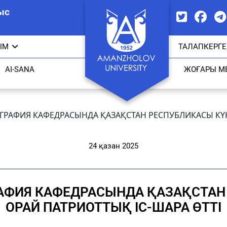
ыс
ЫМ
ТАЛАПКЕРГЕ
AI-SANA
ЖОҒАРЫ М
ГРАФИЯ КАФЕДРАСЫНДА ҚАЗАҚСТАН РЕСПУБЛИКАСЫ КҮН
24 қазан 2025
АФИЯ КАФЕДРАСЫНДА ҚАЗАҚСТАН
ОРАЙ ПАТРИОТТЫҚ ІС-ШАРА ӨТТІ