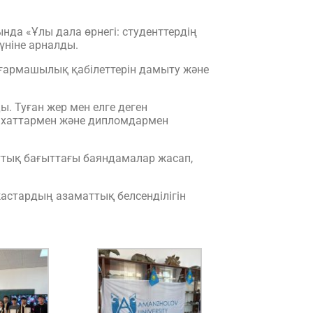
да «Ұлы дала өрнегі: студенттердің
үніне арналды.
ығармашылық қабілеттерін дамыту және
 Туған жер мен елге деген
ыс хаттармен және дипломдармен
ттық бағыттағы баяндамалар жасап,
астардың азаматтық белсенділігін