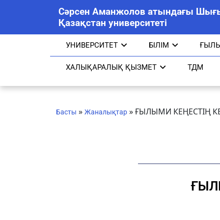
Сәрсен Аманжолов атындағы Шығ
Қазақстан университеті
УНИВЕРСИТЕТ
БІЛІМ
ҒЫЛ
ХАЛЫҚАРАЛЫҚ ҚЫЗМЕТ
ТДМ
»
»
ҒЫЛЫМИ КЕҢЕСТІҢ К
Басты
Жаналықтар
ҒЫЛ