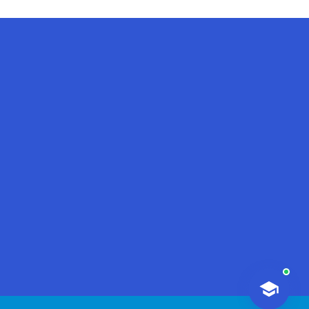
AI-Talapker
Amanzholov University көмекшісі
Сәлем! Мен AI-Talapker — Сәрсен
Аманжолов атындағы Шығыс
Қазақстан университеті (ШҚУ)
көмекшісімін. Бакалавриат,
магистратура, докторантура
туралы сұрақтарыңызға жауап
беремін.