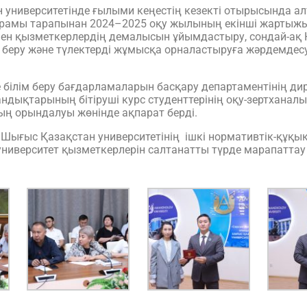
университетінде ғылыми кеңестің кезекті отырысында ал
ұрамы тарапынан 2024–2025 оқу жылының екінші жартыжы
ен қызметкерлердің демалысын ұйымдастыру, сондай-ақ
дар беру және түлектерді жұмысқа орналастыруға жәрдемд
 білім беру бағдарламаларын басқару департаментінің д
дықтарының бітіруші курс студенттерінің оқу-зертханалы
ың орындалуы жөнінде ақпарат берді.
ығыс Қазақстан университетінің ішкі нормативтік-құқық
 университет қызметкерлерін салтанатты түрде марапаттау р