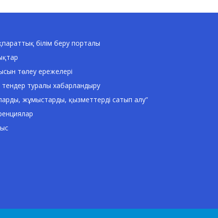
параттық білім беру порталы
ықтар
ысын төлеу ережелері
 тендер туралы хабарландыру
ларды, жұмыстарды, қызметтерді сатып алу”
ренциялар
ныс