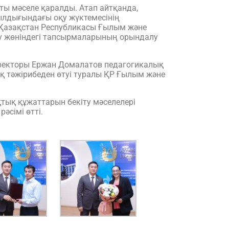
ты мәселе қаралды. Атап айтқанда,
лдығындағы оқу жүктемесінің
 Қазақстан Республикасы Ғылым және
есу жөніндегі тапсырмаларының орындалу
иректоры Ержан Домалатов педагогикалық
қ тәжірибеден өтуі туралы ҚР Ғылым және
тық құжаттарын бекіту мәселелері
әсімі өтті.