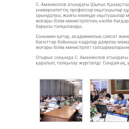
С. Аманжолов атындағы Шығыс Қазақстан 
университеттің профессор-оқытушылар қ
орындалуы, жазғы кезеңде оқытушылар м
жоғары білім министрлігінің кәсіби бағ
барысы талқыланды.
Сонымен қатар, академиялық саясат және
бағыттар бойынша кадрлар даярлау маман
жоғары білім министрлігі тапсырмаларын
Отырыс соңында С. Аманжолов атындағы Ш
қаралып, талқылау жүргізілді. Сондай-ақ,