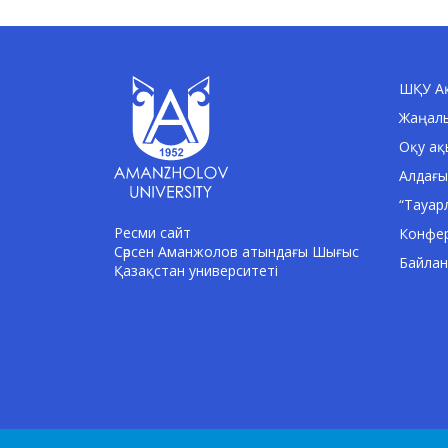
ШҚУ Ақ
Жаңал
Оқу ақ
Алдағы
“Тауар
Ресми сайт
Конфе
Сәрсен Аманжолов атындағы Шығыс
Байла
Қазақстан университеті