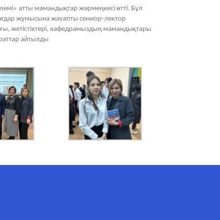
емі» атты мамандықтар жәрмеңкесі өтті. Бұл
ағдар жұмысына жауапты сениор-лектор
, жетістіктері, кафедрамыздың мамандықтары
араттар айтылды
AI-Talapker
Amanzholov University көмекшісі
Сәлем! Мен AI-Talapker — Сәрсен
Аманжолов атындағы Шығыс
Қазақстан университеті (ШҚУ)
көмекшісімін. Бакалавриат,