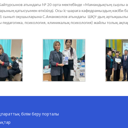
 Байтұрсынов атындағы № 20 орта мектебінде «Мамандықтың сырлы әл
ның қатысуымен өткізілді. Осы іс-шараға кафедрамыздың кәсіби б
 11 сынып оқушыларына С.Аманжолов атындағы
ШҚУ-дың артықшылығы
йы педагогика, психология, клиникалық психология) жайлы толық ақп
параттық білім беру порталы
ықтар