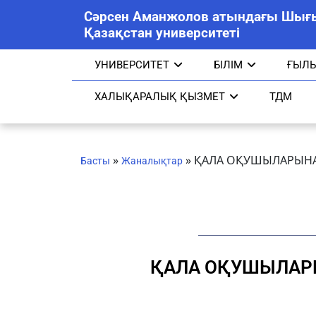
Сәрсен Аманжолов атындағы Шығ
Қазақстан университеті
УНИВЕРСИТЕТ
БІЛІМ
ҒЫЛ
ХАЛЫҚАРАЛЫҚ ҚЫЗМЕТ
ТДМ
»
»
ҚАЛА ОҚУШЫЛАРЫНА
Басты
Жаналықтар
ҚАЛА ОҚУШЫЛАР