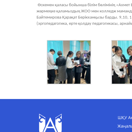
Өскемен қаласы бойынша білім бөлімінің «Ахмет
жәрмеңке қаламыздың ЖОО мен колледж мамандары
Байтемирова Қарақат Берікханқызы барды. 9,10,
(эргопедагогика, ерте қолдау педагогикасы, арна
ШҚУ Ақ
Жаңал