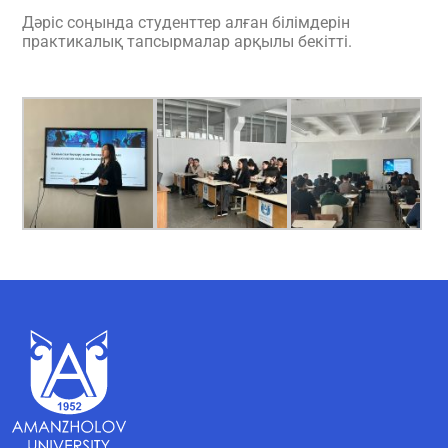
Дәріс соңында студенттер алған білімдерін
практикалық тапсырмалар арқылы бекітті.