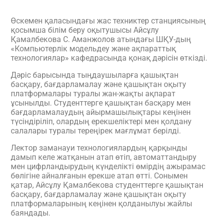
Өскемен қаласындағы жас техниктер станциясының
қосымша білім беру оқытушысы Айсұлу
Қамалбекова С. Аманжолов атындағы ШҚУ-дың
«Компьютерлік модельдеу және ақпараттық
технологиялар» кафедрасында қонақ дәрісін өткізді.
Дәріс барысында тыңдаушыларға қашықтан
басқару, бағдарламалау және қашықтан оқыту
платформалары туралы жан-жақты ақпарат
ұсынылды. Студенттерге қашықтан басқару мен
бағдарламалаудың айырмашылықтары кеңінен
түсіндіріліп, олардың ерекшеліктері мен қолдану
салалары туралы тереңірек мағлұмат берілді.
Лектор заманауи технологиялардың қарқынды
дамып келе жатқанын атап өтіп, автоматтандыру
мен цифрландырудың күнделікті өмірдің ажырамас
бөлігіне айналғанын ерекше атап өтті. Сонымен
қатар, Айсұлу Қамалбекова студенттерге қашықтан
басқару, бағдарламалау және қашықтан оқыту
платформаларының кеңінен қолданылуы жайлы
баяндады.