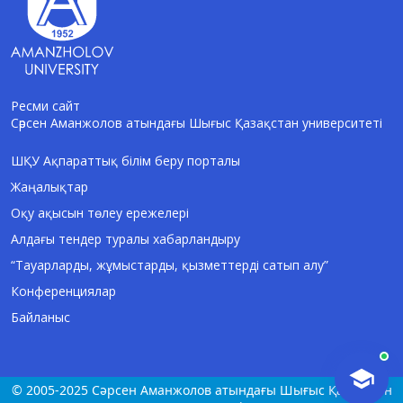
Ресми сайт
Сәрсен Аманжолов атындағы Шығыс Қазақстан университеті
AI-Talapker
Amanzholov University көмекшісі
ШҚУ Ақпараттық білім беру порталы
Жаңалықтар
Сәлем! Мен AI-Talapker — Сәрсен
Аманжолов атындағы Шығыс Қазақстан
Оқу ақысын төлеу ережелері
университеті (ШҚУ) көмекшісімін.
Алдағы тендер туралы хабарландыру
Бакалавриат, магистратура, докторантура
туралы сұрақтарыңызға жауап беремін.
“Тауарларды, жұмыстарды, қызметтерді сатып алу”
Конференциялар
Байланыс
© 2005-2025 Сәрсен Аманжолов атындағы Шығыс Қазақстан