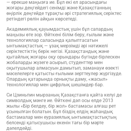
— ерекше маңызға ие. Бұл екі ел арасындағы
жоғары деңгейдегі сенімді және Қазақстанның
өңірлік деңгейде тұрақты әрі стратегиялық серіктес
ретіндегі рөлін айқын көрсетеді.
Академиялық қауымдастық үшін бұл сапардың
маңызы өте зор. Өйткені білім беру, ғылым және
технологиялар саласында қалыптасатын
ынтымақтастық — ұзақ мерзімді әрі нәтижелі
серіктестіктің берік негізі. Қазақстандық және
қытайлық жоғары оқу орындары бүгінде бірлескен
жобаларды жүзеге асырып, студенттер мен
оқытушылар алмасуын дамытып, заманауи өзекті
мәселелерге қатысты ғылыми зерттеулер жүргізуде.
Олардың қатарында орнықты даму, «жасыл»
технологиялар мен цифрлық шешімдер бар.
Си Цзиньпин мырзаның Қазақстанға қайта келуі де
символдық мәнге ие. Өйткені дәл осы елде 2013
жылы «Бір белдеу, бір жол» бастамасы алғаш рет
ұсынылған болатын. Бұл біздің елдің жаһандық
бастамалар мен еуразиялық ынтымақтастықтың
белсенді қатысушысы екенін тағы бір мәрте
дәлелдейді.