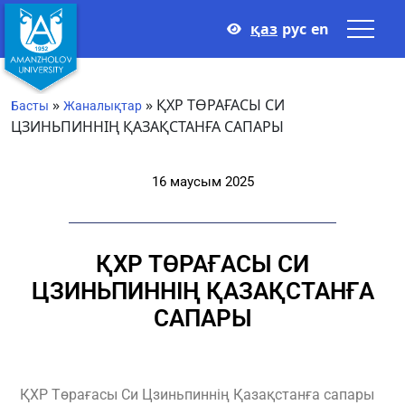
қаз
рус
en
»
»
ҚХР ТӨРАҒАСЫ СИ
Басты
Жаналықтар
ЦЗИНЬПИННІҢ ҚАЗАҚСТАНҒА САПАРЫ
16 маусым 2025
ҚХР ТӨРАҒАСЫ СИ
ЦЗИНЬПИННІҢ ҚАЗАҚСТАНҒА
САПАРЫ
ҚХР Төрағасы Си Цзиньпиннің Қазақстанға сапары