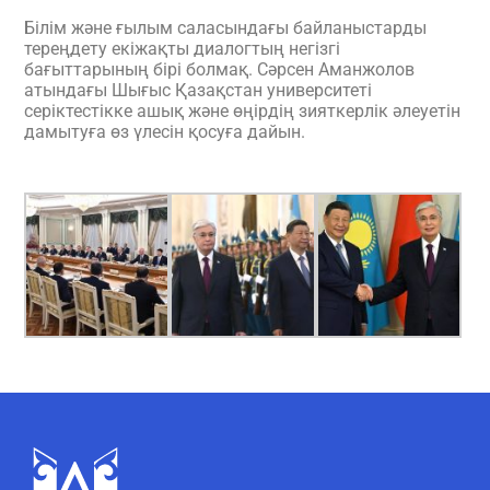
Білім және ғылым саласындағы байланыстарды
тереңдету екіжақты диалогтың негізгі
бағыттарының бірі болмақ. Сәрсен Аманжолов
атындағы Шығыс Қазақстан университеті
серіктестікке ашық және өңірдің зияткерлік әлеуетін
дамытуға өз үлесін қосуға дайын.