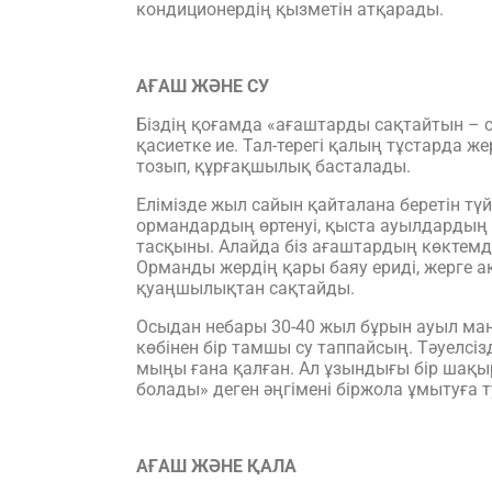
кондиционердің қызметін атқарады.
АҒАШ ЖӘНЕ СУ
Біздің қоғамда «ағаштарды сақтайтын – су
қасиетке ие. Тал-терегі қалың тұстарда 
тозып, құрғақшылық басталады.
Елімізде жыл сайын қайталана беретін тү
ормандардың өртенуі, қыста ауылдардың 
тасқыны. Алайда біз ағаштардың көктемд
Орманды жердің қары баяу ериді, жерге а
қуаңшылықтан сақтайды.
Осыдан небары 30-40 жыл бұрын ауыл маң
көбінен бір тамшы су таппайсың. Тәуелсіз
мыңы ғана қалған. Ал ұзындығы бір шақыр
болады» деген әңгімені біржола ұмытуға т
АҒАШ ЖӘНЕ ҚАЛА