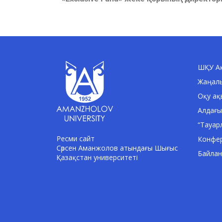
ШҚУ Ақ
Жаңал
Оқу ақ
Алдағы
“Тауар
Ресми сайт
Конфе
Сәрсен Аманжолов атындағы Шығыс
Байла
Қазақстан университеті