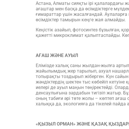
Астана, Алматы сияқты ірі қалалардағы ж
ағаштар мен басқа да өсімдіктерге мүлд
ғимараттар үшін жасалғандай. Аулаларға 
өсімдіктер тамырын кеңге жая алмайды.
Кеңістік азайып, фотосинтез бұзылған, қо
қажетті микроклимат қалыптаспайды. Көг
АҒАШ ЖӘНЕ АУЫЛ
Елімізде халық саны жылдан-жылға артып
жайылымдық жер тарылып, ахуал нашарла
топырақты тоздырып жіберген. Күн сайын б
жәндіктердің шектен тыс көбейіп кетуіне 
иелері де ауыл маңын төңіректейді. Олард
денсаулығына зардабын тигізіп жатыр. Бұ
оның табиғи әрі төте жолы – көптеп ағаш
халыққа да, экологияға да тікелей пайда
«ҚЫЗЫЛ ОРМАН» ЖӘНЕ ҚАЗАҚ ҚЫЗДА