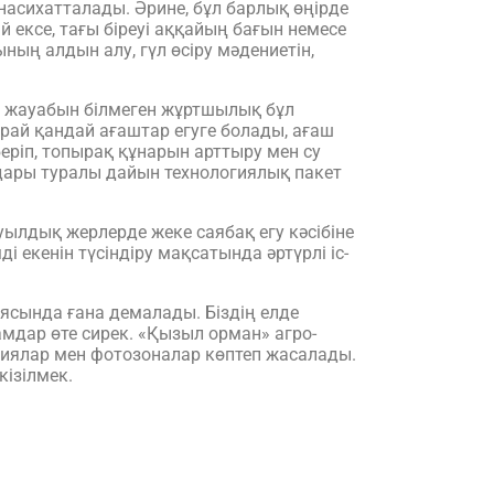
асихатталады. Әрине, бұл барлық өңірде
ай ексе, тағы біреуі аққайың бағын немесе
ың алдын алу, гүл өсіру мәдениетін,
ң жауабын білмеген жұртшылық бұл
арай қандай ағаштар егуге болады, ағаш
еріп, топырақ құнарын арттыру мен су
дары туралы дайын технологиялық пакет
уылдық жерлерде жеке саябақ егу кәсібіне
екенін түсіндіру мақсатында әртүрлі іс-
ясында ғана демалады. Біздің елде
мдар өте сирек. «Қызыл орман» агро-
ициялар мен фотозоналар көптеп жасалады.
кізілмек.