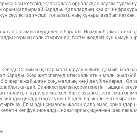
арыса бой көтеріп, жапсарласа орналасқан зәулім тұрғын ү
ем орын қалдырмай барады. Қалалардың қазіргі инфрақұры
күн сәулесі аз түседі, топырағының құнары азайып кеткен.
ршаған ортамыз күрделеніп барады. Өсімдік болмаған жерд
алды жермен салыстырғанда, тасты жердегі күн қызуы бі
 келеді. Сонымен қатар мал шаруашылығы дамып, мал бас
п барады. Жер жетіспегендіктен халықтың малы жыл бойы
ір жерге жайылған соң, малдың көңі де үйіле береді. Ол 
қолайлы жағдай. Зиянкестермен қоректенетін тышқан, егеу
ан тарайтын аурулар малмен бірге ауылға жетіп, мал өнім
л зиянды циклді тоқтатудың бірден-бір жолы – топырақты
 отырғызу. Еліміздің символы жалаң дала емес, ормандар б
 әкелетін көпфунционалды, новаторлық идеямен шешпесе, м
РЫ