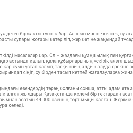
» деген біржақты түсінік бар. Ал шын мәніне келсек, су а
жерасты сулары жоғары көтеріліп, жер бетіне жақындай тү
йткілді мәселелер бар. Ол – жаздағы қуаңшылық пен құрға
қар астында қалып, қала құбырларының үскірік аязға шы
е қар суын ұстап қалып, тасқынның алдын алуда ерекше р
қырындап сіңіп, су бірден тасып кетпей жағалауларға жин
ындағы өзендердің терең болғаны сонша, атты адам өте а
дік алған жылдары Қазақстанда көлемі бір гектардан асаты
ымнан асатын 44 000 өзеннің төрт мыңы қалған. Жеріміз 
ура келеді.