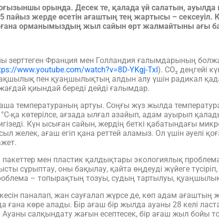
оғызыншы орында. Десек те, қалада үй салатын, ауылда 
,5 пайыз жерде өсетін ағаштың тең жартысы – сексеуіл.
 аз ғана орманымыздың жыл сайын өрт жалмайтыны ағы б
ы зерттеген Франция мен Голландия ғалымдарының болжам
tps://www.youtube.com/watch?v=8D-YKgj-TxI
). CO₂ деңгейі к
ғақшылық пен қуаңшылықтың алдын алу үшін радикал қад
ғдай қиындай береді дейді ғалымдар.
аша температураның артуы. Соңғы жүз жылда температура
1°С-қа көтерілсе, ағзада ылғал азайып, адам ауырып қала
тигізеді. Күн ысыған сайын, жердің беткі қабатындағы мик
асыл желек, ағаш егіп қана реттей аламыз. Ол үшін әуелі 
ажет.
кеттер мен пластик қалдықтары экологиялық проблема де
ысты сұрыптау, оны бақылау, қайта өңдеуді жүйеге түсіріп,
роблема – топырақтың тозуы, судың тартылуы, қуаңшылы
сін паналап, жан сауғалап жүрсе де, көп адам ағаштың 
а ғана көре алады. Бір ағаш бір жылда ауаны 28 келі лас
. Ауаны салқындату жағын есептесек, бір ағаш жыл бойы то