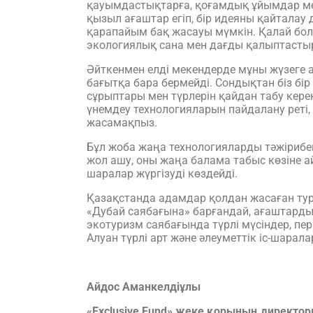
қауымдастықтарға, қоғамдық ұйымдар мен
қызыл ағаштар егіп, бір идеяны қайталау д
қарапайым бақ жасауы мүмкін. Қалай болғ
экологиялық сана мен дағды қалыптасты
Әйткенмен елді мекендерде мұны жүзеге 
бағытқа бара бермейді. Сондықтан біз бір
сұрыптары мен түрлерін қайдан табу кере
үнемдеу технологияларын пайдалану реті
жасамақпыз.
Бұл жоба жаңа технологияларды тәжірибеге
жол ашу, оны жаңа балама табыс көзіне а
шаралар жүргізуді көздейді.
Қазақстанда адамдар қолдан жасаған тури
«Дубай саябағына» барғандай, ағаштардың
экотуризм саябағында түрлі мүсіндер, пе
Алуан түрлі арт және әлеуметтік іс-шарала
Айдос Аманкелдіұлы
«Exclusive Fund» жеке қорының директо