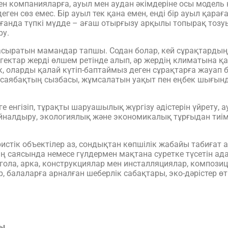
 компанияларға, ауыл мен аудан әкімдеріне осы модель н
еген сөз емес. Бір ауыл тек қана емен, енді бір ауыл қарағ
анда түпкі мүдде – ағаш отырғызу арқылы топырақ тозуын
ру.
асыратын мамандар тапшы. Содан болар, кей сұрақтарды
 гектар жерді өлшем ретінде алып, әр жердің климатына қ
к, оларды қалай күтіп-баптаймыз деген сұрақтарға жауап б
, саябақтың сызбасы, жұмсалатын уақыт пен еңбек шығын
 енгізіп, тұрақты шаруашылық жүргізу әдістерін үйрету, а
йналдыру, экологиялық және экономикалық тұрғыдан тиімді 
стік объектілер аз, сондықтан көпшілік жабайы табиғат а
 саясында немесе гүлдермен мақтана суретке түсетін ада
ргола, арка, конструкциялар мен инсталляциялар, композ
р, балаларға арналған шеберлік сабақтары, эко-дәрістер өт
ры