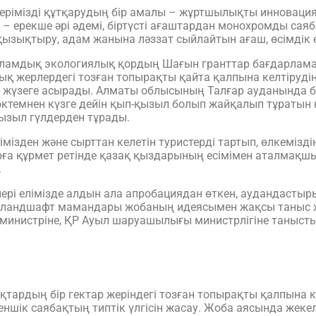
ерімізді құтқарудың бір амалы – жұртшылықты инновация
– ерекше әрі әдемі, біртүсті ағаштардан монохромды сая
қызықтыру, адам жанына ләззат сыйлайтын ағаш, өсімдік е
аламдық экологиялық қордың Шағын гранттар бағдарлам
ық жерлердегі тозған топырақты қайта қалпына келтіруді
ры жүзеге асырады. Алматы облысының Талғар ауданында б
өктемнен күзге дейін қып-қызыл болып жайқалып тұраты
ызыл гүлдерден тұрады.
зден және сырттан келетін туристерді тартып, өлкеміздің
а құрмет ретінде қазақ қыздарының есімімен аталмақшы
.
рі елімізде алдын ала апробациядан өткен, аудандастыры
, ландшафт мамандары жобаның идеясымен жақсы таныс жән
 министріне, ҚР Ауыл шаруашылығы министрлігіне таныст
рдың бір гектар жеріндегі тозған топырақты қалпына кел
ншік саябақтың типтік үлгісін жасау. Жоба аясында жекеле