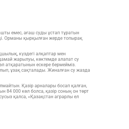
ғашты емес, ағаш суды ұстап тұратын
седі. Орманы қырқылған жерде топырақ
қшылық, күздегі алқаптар мен
дамай жарылуы, көктемде алапат су
өл атқаратынын ескере бермейміз.
алып, ұзақ сақталады. Жиналған су жазда
лмайтын. Қазір арналары босап қалған,
н 84 000 көл болса, қазір соның он төрт
сусыз қалса, «Қазақстан аграрлы ел