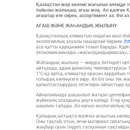
Қазақстан жер көлемі жағынан әлемде т
пайызы жалаңаш, ағаш жоқ. Ал қалған 4
ағаштар өте сирек, ассортимент аз. Өзі
АҒАШ ЖӘНЕ ЖАҺАНДЫҚ ЖЫЛЫНУ
Қазақстанның климатын ондаған жыл бой
экологиялық ахуалы нашарлай бермек (
ht
аса қатты қарқынмен тозып барады. Құр
экономикамызды «жасылдандырмасақ», жа
Жаһандық жылыну — жердің бетіндегі орт
айтқанда, адам денесінің температурасы 
1°С-қа артса, климатқа орасан зардабын 
топырақ көлеңкеге зәру. Ал біз оны тек ж
қалыптастырудың тетіктерін ойластыру қ
Айналамызда шашылып жатқан целлофан па
жүйесінің осалдығы деуге келеді. Егер қоқ
шешімін табады. Ал нағыз экологиялық п
Қапырық ыстықта жалғыз ағаштың көлеңке
Оны тақтай, отын, яғни материал сипатынд
жаңбыр суын сіңіріп, тасқыннан сақтайды