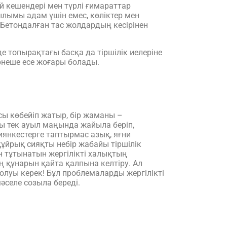
й кешендері мен түрлі ғимараттар
лымы адам үшін емес, көліктер мен
 Бетондалған тас жолдардың кесірінен
е топырақтағы басқа да тіршілік иелеріне
рнеше есе жоғары болады.
ы көбейіп жатыр, бір жаманы –
 тек ауыл маңында жайыла беріп,
зиянкестерге таптырмас азық, яғни
құйрық сияқты небір жабайы тіршілік
ін тұтынатын жергілікті халықтың
ң құнарын қайта қалпына келтіру. Ал
олуы керек! Бұл проблемаларды жергілікті
әселе созыла береді.