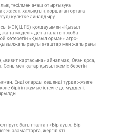
лық тәсілмен ағаш отырғызуға
бақ жасап, халықтың қоршаған ортаға
гуді культке айналдыру.
асы (ғЭҚ ШГБ) қолдауымен «Қызыл
ң жаңа моделі» деп аталатын жоба
ой көтеретін «Қызыл орман» агро-
н қызылжапырақты ағаштар мен жапырағы
 «визит картасына» айналмақ. Оған қоса,
. Сонымен қатар қызыл жеміс беретін
лған. Енді оларды кешенді түрде жүзеге
е бірігіп жұмыс істеуге де мүдделі.
ырылды.
тіруге бағытталған «Бір ауыл. Бір
ген азаматтарға, жергілікті