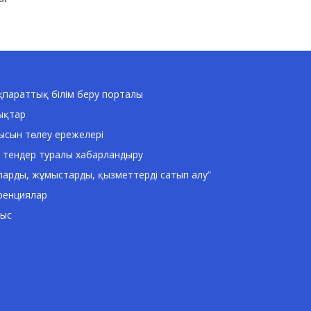
параттық білім беру порталы
ықтар
ысын төлеу ережелері
 тендер туралы хабарландыру
ларды, жұмыстарды, қызметтерді сатып алу”
ренциялар
ныс