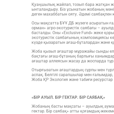
Қуаңшылық жайлап, тозып бара жатқан ж
ынталандыру. Біз ұсынатын жобаның мәні 
деген махаббатын ояту. Әдемі саябақпен 
Осы мақсатта БҰҰ ДБ жүзеге асыратын ғ
орман» агро-экотуристік саябағы – ауылд
басталды. Оны «Exclusive Fund» жеке қо
экотуристік саябағының композициясы к
күзде қызаратын ағаш-бұталардан және қ
Жоба қызыл ағаштар мұражайы сынды елімі
бақтағы ағаш-бұтаның барлығы ханымдарғ
ағаштар аллеясын жасау да жоспарда тұр
Отырғызатын ағаштардың сұрпы мен түрле
аспақ. Белгілі сарапшылар мен ғалымдар
Жоба ҚР Экология және табиғи ресурстар
«БІР АУЫЛ. БІР ГЕКТАР. БІР САЯБАҚ»
Жобаның басты мақсаты – ауылдық аумақта
гектар. Бір саябақ» атты қоғамдық-жекеме