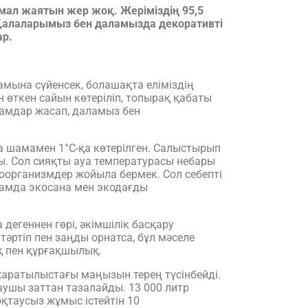
мал жаятын жер жоқ. Жеріміздің 95,5
 Қалаларымыз бен даламызда декоративті
ар.
ына сүйенсек, болашақта еліміздің
үн өткен сайын көтеріліп, топырақ қабаты
амдар жасап, даламыз бен
 шамамен 1°С-қа көтерілген. Салыстырып
ды. Сол сияқты ауа температурасы небары
роорганизмдер жойыла бермек. Сол себепті
қоғамда экосана мен экодағды
геннен гөрі, әкімшілік басқару
 тәртіп пен заңды орнатса, бұл мәселе
қ пен құрғақшылық.
жаратылыстағы маңызын терең түсінбейді.
таушы заттан тазалайды. 13 000 литр
қтаусыз жұмыс істейтін 10