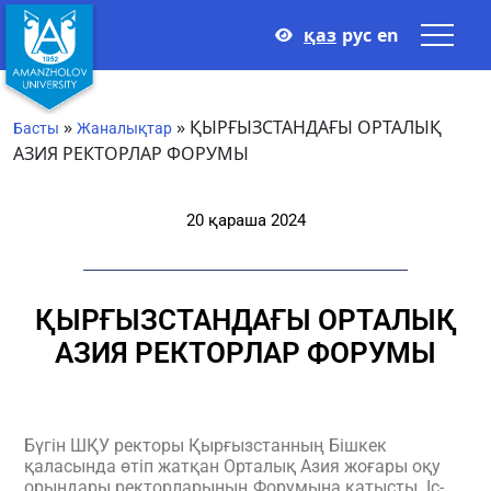
қаз
рус
en
»
»
ҚЫРҒЫЗСТАНДАҒЫ ОРТАЛЫҚ
Басты
Жаналықтар
АЗИЯ РЕКТОРЛАР ФОРУМЫ
20 қараша 2024
ҚЫРҒЫЗСТАНДАҒЫ ОРТАЛЫҚ
АЗИЯ РЕКТОРЛАР ФОРУМЫ
Бүгін ШҚУ ректоры Қырғызстанның Бішкек
қаласында өтіп жатқан Орталық Азия жоғары оқу
орындары ректорларының Форумына қатысты. Іс-