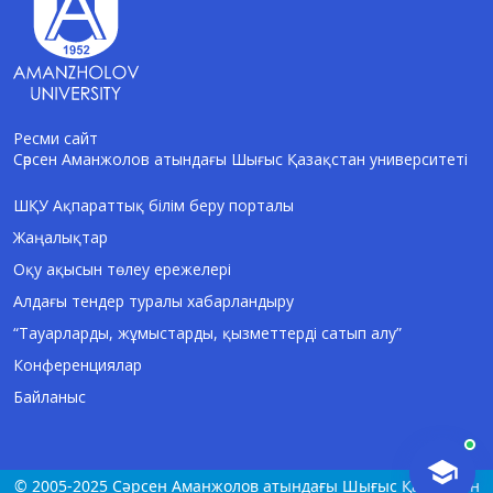
Ресми сайт
Сәрсен Аманжолов атындағы Шығыс Қазақстан университеті
AI-Talapker
Amanzholov University көмекшісі
ШҚУ Ақпараттық білім беру порталы
Жаңалықтар
Сәлем! Мен AI-Talapker — Сәрсен
Аманжолов атындағы Шығыс Қазақстан
Оқу ақысын төлеу ережелері
университеті (ШҚУ) көмекшісімін.
Алдағы тендер туралы хабарландыру
Бакалавриат, магистратура, докторантура
туралы сұрақтарыңызға жауап беремін.
“Тауарларды, жұмыстарды, қызметтерді сатып алу”
Конференциялар
Байланыс
© 2005-2025 Сәрсен Аманжолов атындағы Шығыс Қазақстан