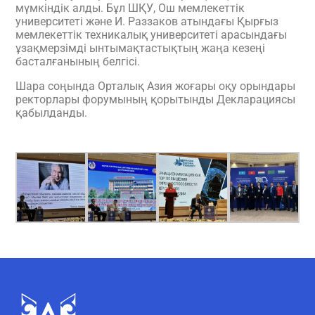
мүмкіндік алды. Бұл ШҚУ, Ош мемлекеттік
университеті және И. Раззаков атындағы Қырғыз
мемлекеттік техникалық университеті арасындағы
ұзақмерзімді ынтымақтастықтың жаңа кезеңі
басталғанының белгісі.
Шара соңында Орталық Азия жоғары оқу орындары
ректорлары форумының қорытынды Декларациясы
қабылданды.