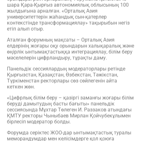
шара Қара-Қырғыз автономиялық облысының 100
жылдығына арналған. «Орталық Азия
университеттерін жаһандық сын-қатерлер
контекстінде трансформациялау» тақырыбын негіз
етіп алып отыр.
Аталған форумның мақсаты – Орталық Азия
елдерінің жоғары оқу орындарын халықаралық және
өңірлік ынтымақтастыққа интеграциялау, білім беру
мәселелерін цифрландыру, тұрақты даму.
Панельдік сессиялардың модераторлары ретінде
Қырғызстан, Қазақстан, Өзбекстан, Тәжікстан,
Түркіменстан ректорлары сөз сөйлегенін айта
кеткен жөн.
«Цифрлық білім беру – қазіргі заманғы жоғары білім
беруді дамытудың басты бағыты» панельдік
сессиясында Мұхтар Төлеген И. Раззаков атындағы
ҚМТУ ректоры Чыныбаев Мирлан Қойчубекұлымен
бірлесіп модератор болды.
Форумда серіктес ЖОО-дар ынтымақтастық туралы
меморандумдар мен келісімдерге қол қоюға