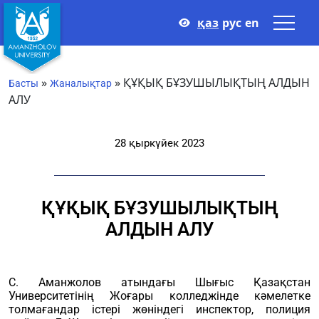
қаз
рус
en
»
»
ҚҰҚЫҚ БҰЗУШЫЛЫҚТЫҢ АЛДЫН
Басты
Жаналықтар
АЛУ
28 қыркүйек 2023
ҚҰҚЫҚ БҰЗУШЫЛЫҚТЫҢ
АЛДЫН АЛУ
С. Аманжолов атындағы Шығыс Қазақстан
Университетінің Жоғары колледжінде кәмелетке
толмағандар істері жөніндегі инспектор, полиция