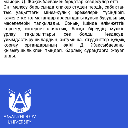
майоры Д. Жақсыбаевамен бірқатар кездесулер өтті.
Әңгімелесу барысында спикер студенттердің сабақтан
тыс уақыттағы мінез-құлық ережелерін түсіндіріп,
кәмелетке толмағандар арасындағы құқық бұзушылық
мәселелерін талқылады. Соның ішінде әлімжеттік
көрсету, интернет-алаяқтық, басқа біреудің мүлкін
ұрлау тақырыптары сөз болды. Кездесуді
ұйымдастырушылардың айтуынша, студенттер құқық
қорғау органдарының өкілі Д. Жақсыбаеваны
қызығушылықпен тыңдап, барлық сұрақтарға жауап
алды.