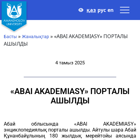
қаз
рус
en
»
»
«ABAI AKADEMIASY» ПОРТАЛЫ
Басты
Жаналықтар
АШЫЛДЫ
4 тамыз 2025
«ABAI AKADEMIASY» ПОРТАЛЫ
АШЫЛДЫ
Абай облысында «ABAI AKADEMIASY»
энциклопедиялық порталы ашылды. Айтулы шара Абай
Құнанбайұлының 180 жылдық мерейтойы аясында