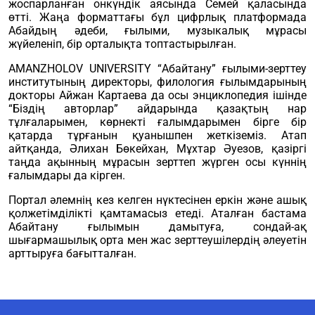
жоспарланған онкүндік аясында Семей қаласында
өтті. Жаңа форматтағы бұл цифрлық платформада
Абайдың әдеби, ғылыми, музыкалық мұрасы
жүйеленіп, бір орталықта топтастырылған.
AMANZHOLOV UNIVERSITY “Абайтану” ғылыми-зерттеу
институтының директоры, филология ғылымдарының
докторы Айжан Картаева да осы энциклопедия ішінде
“Біздің авторлар” айдарында қазақтың нар
тұлғаларымен, көрнекті ғалымдарымен бірге бір
қатарда тұрғанын қуанышпен жеткіземіз. Атап
айтқанда, Әлихан Бөкейхан, Мұхтар Әуезов, қазіргі
таңда ақынның мұрасын зерттеп жүрген осы күннің
ғалымдары да кірген.
Портал әлемнің кез келген нүктесінен еркін және ашық
қолжетімділікті қамтамасыз етеді. Аталған бастама
Абайтану ғылымын дамытуға, сондай-ақ
шығармашылық орта мен жас зерттеушілердің әлеуетін
арттыруға бағытталған.