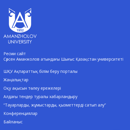
Ресми сайт
Сәрсен Аманжолов атындағы Шығыс Қазақстан университеті
AI-Talapker
Amanzholov University көмекшісі
ШҚУ Ақпараттық білім беру порталы
Жаңалықтар
Сәлем! Мен AI-Talapker — Сәрсен
Аманжолов атындағы Шығыс Қазақстан
Оқу ақысын төлеу ережелері
университеті (ШҚУ) көмекшісімін.
Алдағы тендер туралы хабарландыру
Бакалавриат, магистратура, докторантура
туралы сұрақтарыңызға жауап беремін.
“Тауарларды, жұмыстарды, қызметтерді сатып алу”
Конференциялар
Байланыс