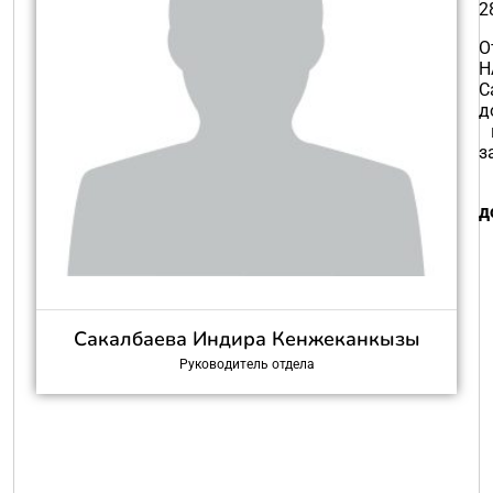
2
О
Н
С
д
в
з
д
Сакалбаева Индира Кенжеканкызы
Руководитель отдела