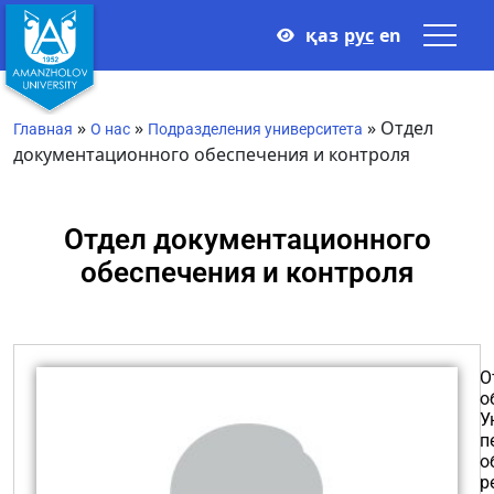
қаз
рус
en
»
»
»
Отдел
Главная
О нас
Подразделения университета
документационного обеспечения и контроля
Отдел документационного
обеспечения и контроля
О
о
У
п
о
р