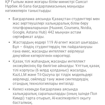
ҚР Ғылым және жоғары білім министрі Саясат
Нұрбек AI-Sana бағдарламасының маңызды
нәтижелерін таныстырды:
Бағдарлама аясында Қазақстан студенттері мен
жас зерттеушілері халықаралық білім беру
платформаларынан (Huawei, Coursera, Nvidia,
Google, Astana Hub) 442 мыңнан астам
сертификат алды.
Жастардың өздері 119 AI-агент жасап шығарды.
Бұл – біздің студенттердің тек пайдаланушы
ғана емес, жасанды интеллект әзірлеуші
деңгейіне көтерілгенін көрсетеді.
Қазақ тілі жаһандық жасанды интеллект
экожүйесінің бір бөлігіне айналды: Ұлттық қазақ
тілі корпусы (6 млрд қолданыс) жасалды,
KazLLM және Til-Qazyna ірі тілдік модельдері
әзірленді, сөйлеуді тану және синтездеудің
отандық технологиялары енгізілді.
Келесі кезеңде бағдарлама аясында
халықаралық сарапшыларды (оның ішінде Пол
Кимді) тарта отырып, AI-кәсіпкерлікті оқыту
басталмақ.