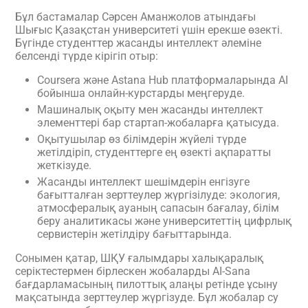
Бұл бастамалар Сәрсен Аманжолов атындағы
Шығыс Қазақстан университеті үшін ерекше өзекті.
Бүгінде студенттер жасанды интеллект әлеміне
белсенді түрде кірігіп отыр:
Coursera және Astana Hub платформаларында AI
бойынша онлайн-курстарды меңгеруде.
Машиналық оқыту мен жасанды интеллект
элементтері бар стартап-жобаларға қатысуда.
Оқытушылар өз білімдерін жүйелі түрде
жетілдіріп, студенттерге ең өзекті ақпаратты
жеткізуде.
Жасанды интеллект шешімдерін енгізуге
бағытталған зерттеулер жүргізілуде: экология,
атмосфералық ауаның сапасын бағалау, білім
беру аналитикасы және университеттің цифрлық
сервистерін жетілдіру бағыттарында.
Сонымен қатар, ШҚУ ғалымдары халықаралық
серіктестермен бірлескен жобаларды AI-Sana
бағдарламасының пилоттық алаңы ретінде ұсыну
мақсатында зерттеулер жүргізуде. Бұл жобалар су