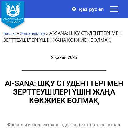
қаз
рус
en
»
»
AI-SANA: ШҚУ СТУДЕНТТЕРІ МЕН
Басты
Жаналықтар
ЗЕРТТЕУШІЛЕРІ ҮШІН ЖАҢА КӨКЖИЕК БОЛМАҚ
2 қазан 2025
AI-SANA: ШҚУ СТУДЕНТТЕРІ МЕН
ЗЕРТТЕУШІЛЕРІ ҮШІН ЖАҢА
КӨКЖИЕК БОЛМАҚ
Жасанды интеллект жөніндегі кеңестің отырысында