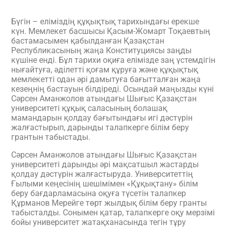
Бүгін – еліміздің құқықтық тарихындағы ерекше
күн. Мемлекет басшысы Қасым-Жомарт Тоқаевтың
бастамасымен қабылданған Қазақстан
Республикасының жаңа Конституциясы заңды
күшіне енді. Бұл тарихи оқиға елімізде заң үстемдігін
нығайтуға, әділетті қоғам құруға және құқықтық
мемлекетті одан әрі дамытуға бағытталған жаңа
кезеңнің бастауын білдіреді. Осындай маңызды күні
Сәрсен Аманжолов атындағы Шығыс Қазақстан
университеті құқық саласының болашақ
мамандарын қолдау бағытындағы игі дәстүрін
жалғастырып, дарынды талапкерге білім беру
грантын табыстады.
Сәрсен Аманжолов атындағы Шығыс Қазақстан
университеті дарынды әрі мақсатшыл жастарды
қолдау дәстүрін жалғастыруда. Университеттің
Ғылыми кеңесінің шешімімен «Құқықтану» білім
беру бағдарламасына оқуға түсетін талапкер
Құрманов Мерейге төрт жылдық білім беру гранты
табысталды. Сонымен қатар, талапкерге оқу мерзімі
бойы университет жатақханасында тегін тұру