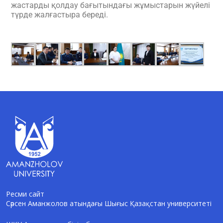
жастарды қолдау бағытындағы жұмыстарын жүйелі
түрде жалғастыра береді.
Ресми сайт
Сәрсен Аманжолов атындағы Шығыс Қазақстан университеті
AI-Talapker
Amanzholov University көмекшісі