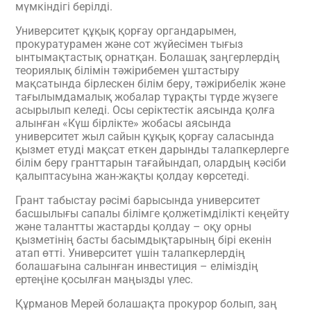
мүмкіндігі берілді.
Университет құқық қорғау органдарымен,
прокуратурамен және сот жүйесімен тығыз
ынтымақтастық орнатқан. Болашақ заңгерлердің
теориялық білімін тәжірибемен ұштастыру
мақсатында бірлескен білім беру, тәжірибелік және
тағылымдамалық жобалар тұрақты түрде жүзеге
асырылып келеді. Осы серіктестік аясында қолға
алынған «Күш бірлікте» жобасы аясында
университет жыл сайын құқық қорғау саласында
қызмет етуді мақсат еткен дарынды талапкерлерге
білім беру гранттарын тағайындап, олардың кәсіби
қалыптасуына жан-жақты қолдау көрсетеді.
Грант табыстау рәсімі барысында университет
басшылығы сапалы білімге қолжетімділікті кеңейту
және талантты жастарды қолдау – оқу орны
қызметінің басты басымдықтарының бірі екенін
атап өтті. Университет үшін талапкерлердің
болашағына салынған инвестиция – еліміздің
ертеңіне қосылған маңызды үлес.
Құрманов Мерей болашақта прокурор болып, заң