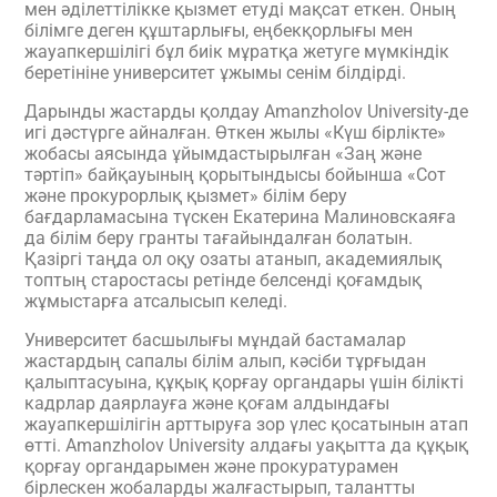
мен әділеттілікке қызмет етуді мақсат еткен. Оның
білімге деген құштарлығы, еңбекқорлығы мен
жауапкершілігі бұл биік мұратқа жетуге мүмкіндік
беретініне университет ұжымы сенім білдірді.
Дарынды жастарды қолдау Amanzholov University-де
игі дәстүрге айналған. Өткен жылы «Күш бірлікте»
жобасы аясында ұйымдастырылған «Заң және
тәртіп» байқауының қорытындысы бойынша «Сот
және прокурорлық қызмет» білім беру
бағдарламасына түскен Екатерина Малиновскаяға
да білім беру гранты тағайындалған болатын.
Қазіргі таңда ол оқу озаты атанып, академиялық
топтың старостасы ретінде белсенді қоғамдық
жұмыстарға атсалысып келеді.
Университет басшылығы мұндай бастамалар
жастардың сапалы білім алып, кәсіби тұрғыдан
қалыптасуына, құқық қорғау органдары үшін білікті
кадрлар даярлауға және қоғам алдындағы
жауапкершілігін арттыруға зор үлес қосатынын атап
өтті. Amanzholov University алдағы уақытта да құқық
қорғау органдарымен және прокуратурамен
бірлескен жобаларды жалғастырып, талантты