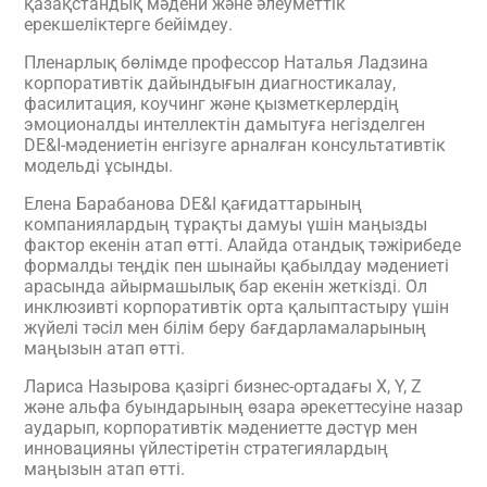
қазақстандық мәдени және әлеуметтік
ерекшеліктерге бейімдеу.
Пленарлық бөлімде профессор Наталья Ладзина
корпоративтік дайындығын диагностикалау,
фасилитация, коучинг және қызметкерлердің
эмоционалды интеллектін дамытуға негізделген
DE&I-мәдениетін енгізуге арналған консультативтік
модельді ұсынды.
Елена Барабанова DE&I қағидаттарының
компаниялардың тұрақты дамуы үшін маңызды
фактор екенін атап өтті. Алайда отандық тәжірибеде
формалды теңдік пен шынайы қабылдау мәдениеті
арасында айырмашылық бар екенін жеткізді. Ол
инклюзивті корпоративтік орта қалыптастыру үшін
жүйелі тәсіл мен білім беру бағдарламаларының
маңызын атап өтті.
Лариса Назырова қазіргі бизнес-ортадағы X, Y, Z
және альфа буындарының өзара әрекеттесуіне назар
аударып, корпоративтік мәдениетте дәстүр мен
инновацияны үйлестіретін стратегиялардың
маңызын атап өтті.