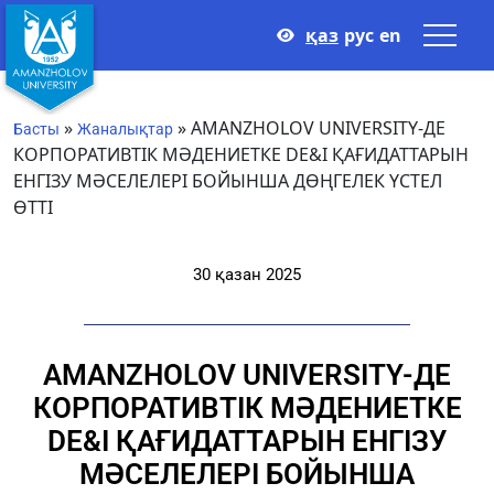
қаз
рус
en
»
»
AMANZHOLOV UNIVERSITY-ДЕ
Басты
Жаналықтар
КОРПОРАТИВТІК МӘДЕНИЕТКЕ DE&I ҚАҒИДАТТАРЫН
ЕНГІЗУ МӘСЕЛЕЛЕРІ БОЙЫНША ДӨҢГЕЛЕК ҮСТЕЛ
ӨТТІ
30 қазан 2025
AMANZHOLOV UNIVERSITY-ДЕ
КОРПОРАТИВТІК МӘДЕНИЕТКЕ
DE&I ҚАҒИДАТТАРЫН ЕНГІЗУ
МӘСЕЛЕЛЕРІ БОЙЫНША