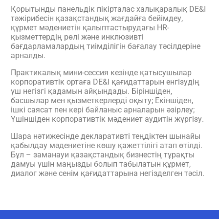
Қорытынды панельдік пікірталас халықаралық DE&I
тәжірибесін қазақстандық жағдайға бейімдеу,
құрмет мәдениетін қалыптастырудағы HR-
қызметтердің рөлі және инклюзивті
бағдарламалардың тиімділігін бағалау тәсілдеріне
арналды.
Практикалық мини-сессия кезінде қатысушылар
корпоративтік ортаға DE&I қағидаттарын енгізудің
үш негізгі қадамын айқындады. Біріншіден,
басшылар мен қызметкерлерді оқыту; Екіншіден,
ішкі саясат пен кері байланыс арналарын әзірлеу;
Үшіншіден корпоративтік мәдениет аудитін жүргізу.
Шара нәтижесінде декларативті теңдіктен шынайы
қабылдау мәдениетіне көшу қажеттілігі атап өтілді.
Бұл – заманауи қазақстандық бизнестің тұрақты
дамуы үшін маңызды болып табылатын құрмет,
диалог және сенім қағидаттарына негізделген тәсіл.