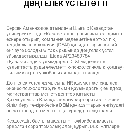
ДӨҢГЕЛЕК ҮСТЕЛ ӨТТІ
Сәрсен Аманжолов атындағы Шығыс Қазақстан
университетінде «Қазақстанның шынайы жағдайын
ескере отырып, компания мәдениетіне әртүрлілік,
теңдік және инклюзия (DE&I) қағидаттарын қалай
енгізуге болады?» тақырыбында дөңгелек үстел
ұйымдастырылды. Шара AP23489784
«Қазақстандық ұйымдарда DE&I мәдениетін
қалыптастыруды әлеуметтік-психологиялық қолдау»
ғылыми-зерттеу жобасы аясында өткізілді.
Дөңгелек үстел жұмысына HR-қызмет жетекшілері,
бизнес-психологтар, ғылыми қауымдастық өкілдері,
магистранттар мен студенттер қатысты.
Қатысушылар Қазақстандағы корпоративтік және
білім беру тәжірибесіне DE&I қағидаттарын енгізудегі
өзекті трендтер мен сын-қатерлерді талқылады.
Кездесудің басты мақсаты – тәжірибе алмасуға
арналған сараптамалық алаң құрып, DE&I үлгілерін