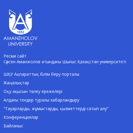
Ресми сайт
Сәрсен Аманжолов атындағы Шығыс Қазақстан университеті
AI-Talapker
Amanzholov University көмекшісі
ШҚУ Ақпараттық білім беру порталы
Жаңалықтар
Сәлем! Мен AI-Talapker — Сәрсен
Аманжолов атындағы Шығыс Қазақстан
Оқу ақысын төлеу ережелері
университеті (ШҚУ) көмекшісімін.
Алдағы тендер туралы хабарландыру
Бакалавриат, магистратура, докторантура
туралы сұрақтарыңызға жауап беремін.
“Тауарларды, жұмыстарды, қызметтерді сатып алу”
Конференциялар
Байланыс