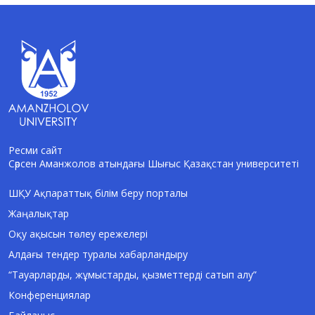
Ресми сайт
Сәрсен Аманжолов атындағы Шығыс Қазақстан университеті
AI-Talapker
Amanzholov University көмекшісі
ШҚУ Ақпараттық білім беру порталы
Жаңалықтар
Сәлем! Мен AI-Talapker — Сәрсен
Аманжолов атындағы Шығыс Қазақстан
Оқу ақысын төлеу ережелері
университеті (ШҚУ) көмекшісімін.
Алдағы тендер туралы хабарландыру
Бакалавриат, магистратура, докторантура
туралы сұрақтарыңызға жауап беремін.
“Тауарларды, жұмыстарды, қызметтерді сатып алу”
Конференциялар