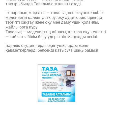
тақырыбында Тазалық апталығы өтеді.
Іс-шараның мақсаты — тазалық пен жауапкершілік
мәдениетін қалыптастыру, оқу аудиторияларында
тәртіпті сақтау және оқу мен даму үшін қолайлы,
жайлы орта құру.
Тазалық — мәдениеттің айнасы, ал таза оқу кеңістігі
— табысты білім беру үдерісінің маңызды негізі.
Барлық студенттерді, оқытушыларды және
қызметкерлерді белсенді қатысуға шақырамыз!