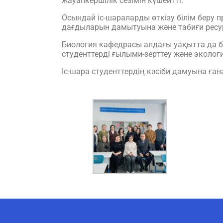
жауапкершілік сезімін күшейтті.
Осындай іс-шараларды өткізу білім беру пр
дағдыларын дамытуына және табиғи ресурс
Биология кафедрасы алдағы уақытта да
студенттерді ғылыми-зерттеу және эколо
Іс-шара студенттердің кәсіби дамуына ған