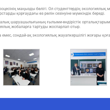
оцесінің маңызды бөлігі. Ол студенттердің экологиялық мәс
тарды қорғаудағы өз рөлін сезінуіне мүмкіндік береді.
 балық шаруашылығының ғылыми-өндірістік орталықтары
гиялық жобаларға тартуды жоспарлап отыр.
а емес, сондай-ақ экологиялық жауапкершілігі жоғары қоғ