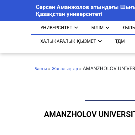
Сәрсен Аманжолов атындағы Шығ
Қазақстан университеті
УНИВЕРСИТЕТ
БІЛІМ
ҒЫЛ
ХАЛЫҚАРАЛЫҚ ҚЫЗМЕТ
ТДМ
»
»
AMANZHOLOV UNIVERS
Басты
Жаналықтар
AMANZHOLOV UNIVERSIT