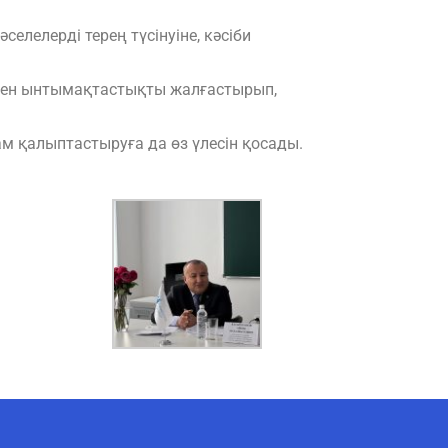
елелерді терең түсінуіне, кәсіби
мен ынтымақтастықты жалғастырып,
ам қалыптастыруға да өз үлесін қосады.
AI-Talapker
Amanzholov University көмекшісі