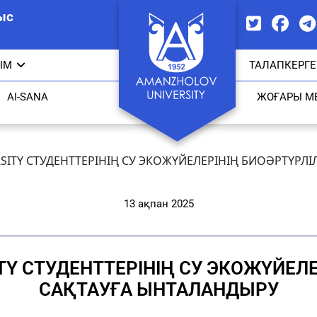
ыс
ЫМ
ТАЛАПКЕРГЕ
AI-SANA
ЖОҒАРЫ М
ITY СТУДЕНТТЕРІНІҢ СУ ЭКОЖҮЙЕЛЕРІНІҢ БИОӘРТҮРЛІ
13 ақпан 2025
Y СТУДЕНТТЕРІНІҢ СУ ЭКОЖҮЙЕЛЕ
САҚТАУҒА ЫНТАЛАНДЫРУ