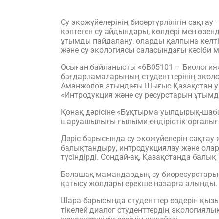
Су экожүйелерінің биоәртүрлілігін сақтау 
көптеген су айдындары, көлдері мен өзен
ұтымды пайдалану, оларды қалпына келті
және су экологиясы саласындағы кәсіби 
Осыған байланысты «6В05101 – Биология
бағдарламаларының студенттерінің эколог
Аманжолов атындағы Шығыс Қазақстан ун
«Интродукция және су ресурстарын ұтым
Қонақ дәрісіне «Бұқтырма уылдырық-ша
шаруашылығы ғылыми-өндірістік орталы
Дәріс барысында су экожүйелерін сақтау 
балықтандыру, интродукциялау және олар
түсіндірді. Сондай-ақ, Қазақстанда балы
Болашақ мамандардың су биоресурстарын 
қатысу жолдары ерекше назарға алынды.
Шара барысында студенттер өздерін қыз
тікелей диалог студенттердің экология