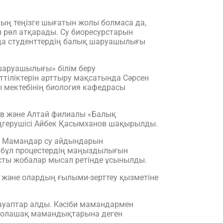
анның теңізге шығатын жолы болмаса да,
ы рөл атқарады. Су биоресурстарын
ғыда студенттердің балық шаруашылығы
шаруашылығы» білім беру
ттіліктерін арттыру мақсатында Сәрсен
 мектебінің биология кафедрасы
в және Алтай филиалы «Балық
герушісі Айбек Қасымханов шақырылды.
ды. Мамандар су айдындарын
, бұл процестердің маңыздылығын
ысты жобалар мысал ретінде ұсынылды.
 және олардың ғылыми-зерттеу қызметіне
ауаптар алды. Кәсіби мамандармен
 болашақ мамандықтарына деген