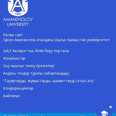
Ресми сайт
Сәрсен Аманжолов атындағы Шығыс Қазақстан университеті
AI-Talapker
Amanzholov University көмекшісі
ШҚУ Ақпараттық білім беру порталы
Жаңалықтар
Сәлем! Мен AI-Talapker — Сәрсен
Аманжолов атындағы Шығыс Қазақстан
Оқу ақысын төлеу ережелері
университеті (ШҚУ) көмекшісімін.
Алдағы тендер туралы хабарландыру
Бакалавриат, магистратура, докторантура
туралы сұрақтарыңызға жауап беремін.
“Тауарларды, жұмыстарды, қызметтерді сатып алу”
Конференциялар
Байланыс