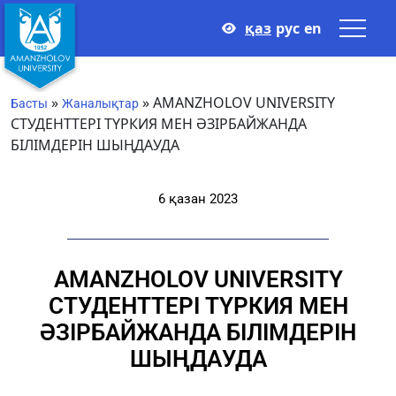
қаз
рус
en
»
»
AMANZHOLOV UNIVERSITY
Басты
Жаналықтар
СТУДЕНТТЕРІ ТҮРКИЯ МЕН ӘЗІРБАЙЖАНДА
БІЛІМДЕРІН ШЫҢДАУДА
6 қазан 2023
AMANZHOLOV UNIVERSITY
СТУДЕНТТЕРІ ТҮРКИЯ МЕН
ӘЗІРБАЙЖАНДА БІЛІМДЕРІН
ШЫҢДАУДА