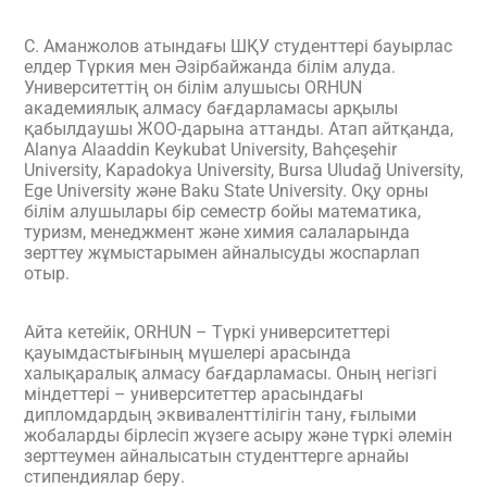
С. Аманжолов атындағы ШҚУ студенттері бауырлас
елдер Түркия мен Әзірбайжанда білім алуда.
Университеттің он білім алушысы ORHUN
академиялық алмасу бағдарламасы арқылы
қабылдаушы ЖОО-дарына аттанды. Атап айтқанда,
Alanya Alaaddin Keykubat University, Bahçeşehir
University, Kapadokya University, Bursa Uludağ University,
Ege University және Baku State University. Оқу орны
білім алушылары бір семестр бойы математика,
туризм, менеджмент және химия салаларында
зерттеу жұмыстарымен айналысуды жоспарлап
отыр.
Айта кетейік, ORHUN – Түркі университеттері
қауымдастығының мүшелері арасында
халықаралық алмасу бағдарламасы. Оның негізгі
міндеттері – университеттер арасындағы
дипломдардың эквиваленттілігін тану, ғылыми
жобаларды бірлесіп жүзеге асыру және түркі әлемін
зерттеумен айналысатын студенттерге арнайы
стипендиялар беру.