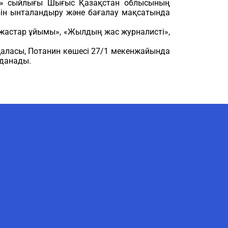
шін» сыйлығы Шығыс Қазақстан облысының
ін ынталандыру және бағалау мақсатында
астар ұйымы», «Жылдың жас журналисті»,
аласы, Потанин көшесі 27/1 мекенжайында
данады.
AI-Talapker
Amanzholov University көмекшісі
Сәлем! Мен AI-Talapker — Сәрсен
Аманжолов атындағы Шығыс
Қазақстан университеті (ШҚУ)
көмекшісімін. Бакалавриат,
магистратура, докторантура
туралы сұрақтарыңызға жауап
беремін.