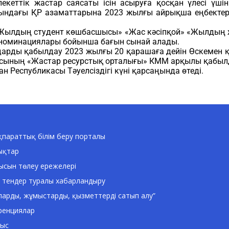
екеттік жастар саясаты ісін асыруға қосқан үлесі ү
ғындағы ҚР азаматтарына 2023 жылғы айрықша еңбектер
Жылдың студент көшбасшысы» «Жас кәсіпқой» «Жылдың ж
номинациялары бойынша бағын сынай алады.
арды қабылдау 2023 жылғы 20 қарашаға дейін Өскемен қ
сының «Жастар ресурстық орталығы» КММ арқылы қабыл
ан Республикасы Тәуелсіздігі күні қарсаңында өтеді.
параттық білім беру порталы
ықтар
ысын төлеу ережелері
 тендер туралы хабарландыру
ларды, жұмыстарды, қызметтерді сатып алу”
ренциялар
ныс