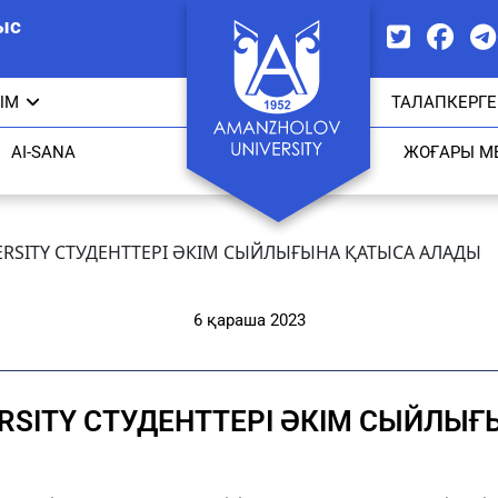
ыс
ЫМ
ТАЛАПКЕРГЕ
AI-SANA
ЖОҒАРЫ М
RSITY СТУДЕНТТЕРІ ӘКІМ СЫЙЛЫҒЫНА ҚАТЫСА АЛАДЫ
6 қараша 2023
RSITY СТУДЕНТТЕРІ ӘКІМ СЫЙЛЫ