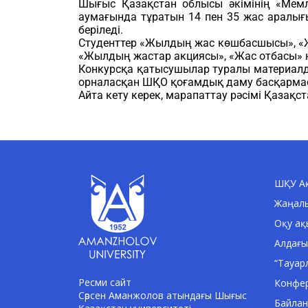
Шығыс Қазақстан облысы әкімінің «Мемл
аумағында тұратын 14 пен 35 жас аралы
беріледі.
Студенттер «Жылдың жас көшбасшысы», «
«Жылдың жастар акциясы», «Жас отбасы» 
Конкурсқа қатысушылар туралы материалд
орналасқан ШҚО қоғамдық даму басқарма
Айта кету керек, марапаттау рәсімі Қазақст
ШҚУ Ақ
Жаңал
Оқу ақ
Алдағы
“Тауар
Ресми сайт
Конфе
Сәрсен Аманжолов атындағы Шығыс
Байла