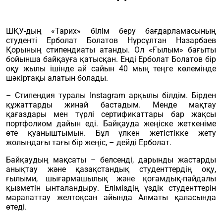
ШҚУ-дың «Тарих» білім беру бағдарламасының
студенті Ерболат Болатов Нұрсұлтан Назарбаев
Қорының стипендиаты атанды. Ол «Ғылым» бағыты
бойынша байқауға қатысқан. Енді Ерболат Болатов бір
оқу жылы ішінде ай сайын 40 мың теңге көлемінде
шәкіртақы алатын болады.
– Стипендия туралы Instagram арқылы білдім. Бірден
құжаттарды жинай бастадым. Менде мақтау
қағаздары мен түрлі сертификаттары бар жақсы
портфолиом дайын еді. Байқауда жеңіске жеткеніме
өте қуаныштымын. Бұл үлкен жетістікке жету
жолындағы тағы бір жеңіс, – дейді Ерболат.
Байқаудың мақсаты – белсенді, дарынды жастарды
анықтау және қазақстандық студенттердің оқу,
ғылыми, шығармашылық және қоғамдық-пайдалы
қызметін ынталандыру. Еліміздің үздік студенттерін
марапаттау желтоқсан айында Алматы қаласында
өтеді.