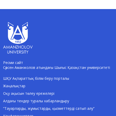
Ресми сайт
Сәрсен Аманжолов атындағы Шығыс Қазақстан университеті
AI-Talapker
Amanzholov University көмекшісі
ШҚУ Ақпараттық білім беру порталы
Жаңалықтар
Сәлем! Мен AI-Talapker — Сәрсен
Аманжолов атындағы Шығыс Қазақстан
Оқу ақысын төлеу ережелері
университеті (ШҚУ) көмекшісімін.
Алдағы тендер туралы хабарландыру
Бакалавриат, магистратура, докторантура
туралы сұрақтарыңызға жауап беремін.
“Тауарларды, жұмыстарды, қызметтерді сатып алу”
Конференциялар