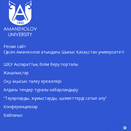
Ресми сайт
Сәрсен Аманжолов атындағы Шығыс Қазақстан университеті
AI-Talapker
Amanzholov University көмекшісі
ШҚУ Ақпараттық білім беру порталы
Жаңалықтар
Сәлем! Мен AI-Talapker — Сәрсен
Аманжолов атындағы Шығыс Қазақстан
Оқу ақысын төлеу ережелері
университеті (ШҚУ) көмекшісімін.
Алдағы тендер туралы хабарландыру
Бакалавриат, магистратура, докторантура
туралы сұрақтарыңызға жауап беремін.
“Тауарларды, жұмыстарды, қызметтерді сатып алу”
Конференциялар
Байланыс