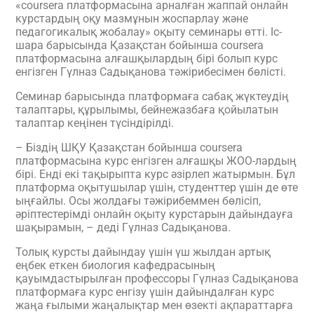
«coursera платформасына арналған жаппай онлайн
курстардың оқу мазмұнын жоспарлау және
педагогикалық жобалау» оқыту семинары өтті. Іс-
шара барысында Қазақстан бойынша coursera
платформасына алғашқылардың бірі болып курс
енгізген Гүлназ Садықанова тәжірибесімен бөлісті.
Семинар барысында платформаға сабақ жүктеудің
талаптары, құрылымы, бейнежазбаға қойылатын
талаптар кеңінен түсіндірілді.
– Біздің ШҚУ Қазақстан бойынша coursera
платформасына курс енгізген алғашқы ЖОО-лардың
бірі. Енді екі тақырыпта курс әзірлеп жатырмын. Бұл
платформа оқытушылар үшін, студенттер үшін де өте
ыңғайлы. Осы жолдағы тәжірибеммен бөлісіп,
әріптестерімді онлайн оқыту курстарын дайындауға
шақырамын, – деді Гүлназ Садықанова.
Толық курсты дайындау үшін үш жылдан артық
еңбек еткен биология кафедрасының
қауымдастырылған профессоры Гүлназ Садықанова
платформаға курс енгізу үшін дайындалған курс
жаңа ғылыми жаңалықтар мен өзекті ақпараттарға