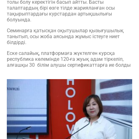
толы болу керектігін басып айтты. Басты
талаптардың бірі өзге тілде жарияланған осы
тақырыптардағы курстардан артықшылығы
болуында.
Семинарға қатысқан оқытушылар қызығушылық
танытып, осы жоба аясында жұмыс істеуге ниет
білдірді.
Еске салайық, платформаға жүктелген курсқа
республика көлемінде 120-ға жуық адам тіркеліп,
алғашқы 30 білім алушы сертификаттарға ие болды