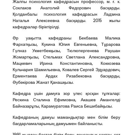
Жалпы психология кафедрасын профессор, м. ғ. к.
Соклаков Анатолий Федорович басқарды.
Қолданбалы психология кафедрасын Ладзина
Наталья Алексеевна басқарды. 2015 жылы
кафедралар біріктірілді.
Әр уақытта кафедраны Бекбаева Малика
Фархатқызы, Кукина Юлия Евгеньевна, Тұрарова
Гүлназ Укметбекқызы, Тюлюпергенева Раушан
Жомартқызы, Стельмах Светлана Александровна,
Мацкевич Ирина Константиновна, Коккозева
Кульчария Шамильевна, Ковалев Сергей Эдуардович,
Ерментаева Ардах Ризабековна басқарды,
Әубәкірова Жанат Қанашқызы.
Кафедра үшін дамуға зор үлес қосқан тұлғалар:
Рескина Сталина Ефимовна, Акашев Амангелді
Байназарұлы, Карамуратова Раиса Бешибайқызы.
Кафедраның дамуы мамандықтар мен білім беру
бағдарламаларының дамуымен байланысты.
1991 жылдан бастап білім беру, денсаулық сақтау, сот