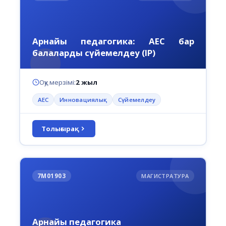
Арнайы педагогика: АЕС бар
балаларды сүйемелдеу (IP)
Оқу мерзімі:
2 жыл
АЕС
Инновациялық
Сүйемелдеу
Толығырақ
7М01903
МАГИСТРАТУРА
Арнайы педагогика