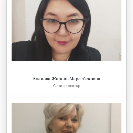
Аканова Жанель Маратбековна
Сениор-лектор