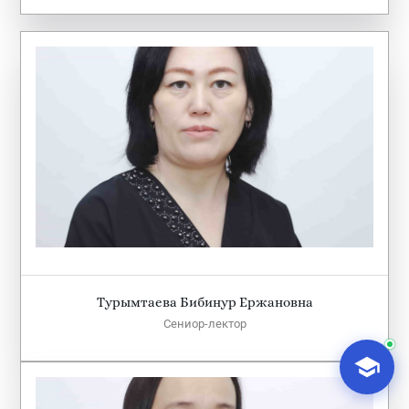
AI-Talapker
Amanzholov University көмекшісі
Сәлем! Мен AI-Talapker — Сәрсен
Аманжолов атындағы Шығыс Қазақстан
университеті (ШҚУ) көмекшісімін.
Бакалавриат, магистратура, докторантура
туралы сұрақтарыңызға жауап беремін.
Турымтаева Бибинур Ержановна
Сениор-лектор