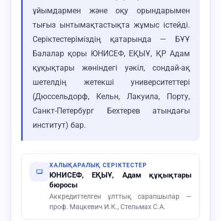
ұйымдармен және оқу орындарымен
тығыз ынтымақтастықта жұмыс істейді.
Серіктестеріміздің қатарында — БҰҰ
Балалар қоры ЮНИСЕФ, ЕҚЫҰ, ҚР Адам
құқықтары жөніндегі уәкіл, сондай-ақ
шетелдің жетекші университеттері
(Дюссельдорф, Кельн, Лакуила, Порту,
Санкт-Петербург Бехтерев атындағы
институт) бар.
ХАЛЫҚАРАЛЫҚ СЕРІКТЕСТЕР
ЮНИСЕФ, ЕҚЫҰ, Адам құқықтары
бюросы
Аккредиттелген ұлттық сарапшылар —
проф. Мацкевич И.К., Стельмах С.А.