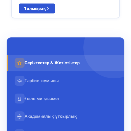
Толығырақ
✕
Серіктестер & Жетістіктер
Тәрбие жұмысы
Ғылыми қызмет
Академиялық ұтқырлық