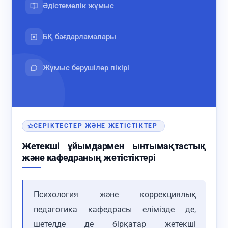
Әдістемелік жұмыс
БҚ бағдарламалары
Жұмыс берушілер пікірі
СЕРІКТЕСТЕР ЖӘНЕ ЖЕТІСТІКТЕР
Жетекші ұйымдармен ынтымақтастық
және кафедраның жетістіктері
Психология және коррекциялық
педагогика кафедрасы елімізде де,
шетелде де бірқатар жетекші