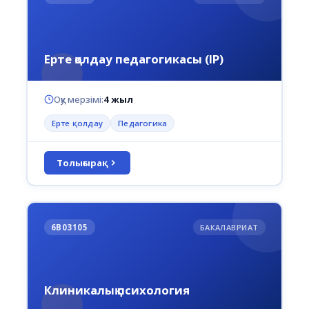
Ерте қолдау педагогикасы (IP)
Оқу мерзімі:
4 жыл
Ерте қолдау
Педагогика
Толығырақ
6В03105
БАКАЛАВРИАТ
Клиникалық психология