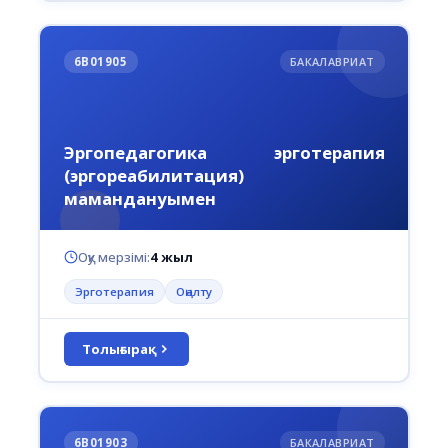
6В01905
БАКАЛАВРИАТ
Эргопедагогика эрготерапия
(эргореабилитация)
мамандануымен
Оқу мерзімі:
4 жыл
Эрготерапия
Оңалту
Толығырақ
6В01903
БАКАЛАВРИАТ