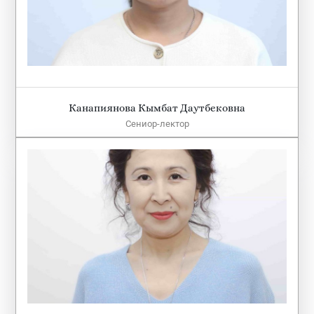
Канапиянова Кымбат Даутбековна
Сениор-лектор