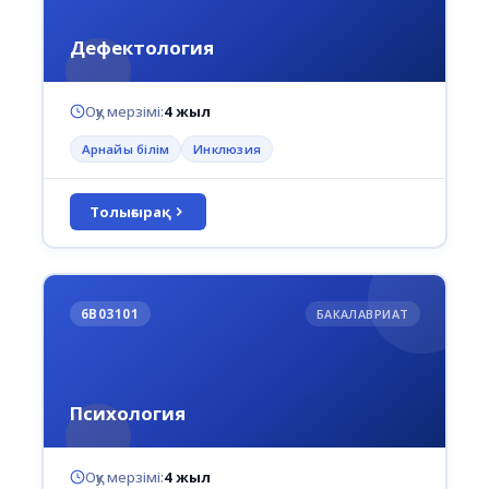
Дефектология
Оқу мерзімі:
4 жыл
Арнайы білім
Инклюзия
Толығырақ
6В03101
БАКАЛАВРИАТ
Психология
Оқу мерзімі:
4 жыл