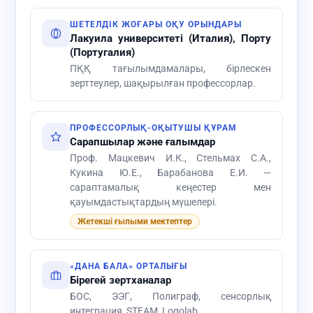
ШЕТЕЛДІК ЖОҒАРЫ ОҚУ ОРЫНДАРЫ
Лакуила университеті (Италия), Порту
(Португалия)
ПҚҚ тағылымдамалары, бірлескен
зерттеулер, шақырылған профессорлар.
ПРОФЕССОРЛЫҚ-ОҚЫТУШЫ ҚҰРАМ
Сарапшылар және ғалымдар
Проф. Мацкевич И.К., Стельмах С.А.,
Кукина Ю.Е., Барабанова Е.И. —
сараптамалық кеңестер мен
қауымдастықтардың мүшелері.
Жетекші ғылыми мектептер
«ДАНА БАЛА» ОРТАЛЫҒЫ
Бірегей зертханалар
БОС, ЭЭГ, Полиграф, сенсорлық
интеграция, STEAM, Logolab.