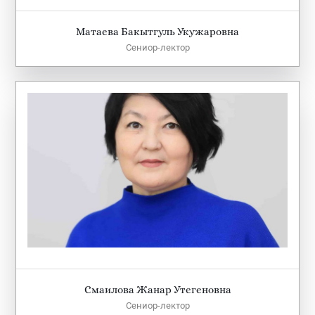
Матаева Бакытгуль Укужаровна
Сениор-лектор
Смаилова Жанар Утегеновна
Сениор-лектор