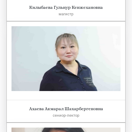
Килыбаева Гульнур Кенжехановна
магистр
Ахаева Акмарал Шахарбергеновна
сениор-лектор