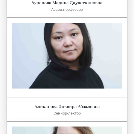
Ауренова Мадина Даулеткановна
Ассоц.профессор
Аликанова Эльвира Абзаловна
Сениор-лектор