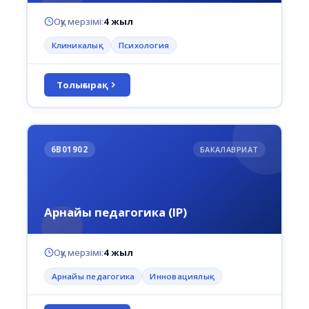
Оқу мерзімі:
4 жыл
Клиникалық
Психология
Толығырақ
6В01902
БАКАЛАВРИАТ
Арнайы педагогика (IP)
Оқу мерзімі:
4 жыл
Арнайы педагогика
Инновациялық