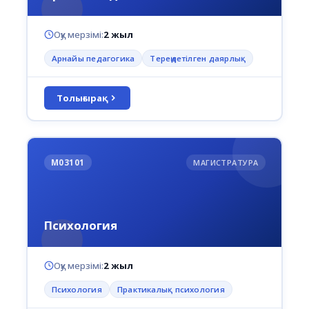
Оқу мерзімі:
2 жыл
Арнайы педагогика
Тереңдетілген даярлық
Толығырақ
M03101
МАГИСТРАТУРА
Психология
Оқу мерзімі:
2 жыл
Психология
Практикалық психология