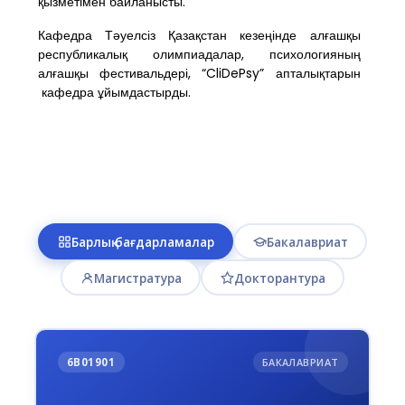
қызметімен байланысты.
Кафедра Тәуелсіз Қазақстан кезеңінде алғашқы
республикалық олимпиадалар, психологияның
алғашқы фестивальдері, “CliDePsy” апталықтарын
кафедра ұйымдастырды.
Барлық бағдарламалар
Бакалавриат
Магистратура
Докторантура
6В01901
БАКАЛАВРИАТ