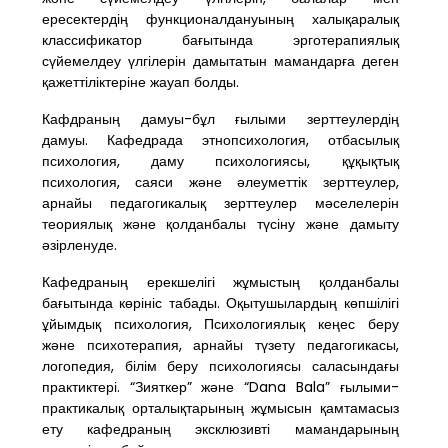
ересектердің функционалдануының халықаралық
классификатор бағытында эрготерапиялық
сүйемелдеу үлгілерін дамытатын мамандарға деген
қажеттіліктеріне жауап болды.
Кафдраның дамуы-бұл ғылыми зерттеулердің
дамуы. Кафедрада этнопсихология, отбасылық
психология, даму психологиясы, құқықтық
психология, саяси және әлеуметтік зерттеулер,
арнайы педагогикалық зерттеулер мәселелерін
теориялық және қолданбалы түсіну және дамыту
әзірленуде.
Кафедраның ерекшелігі жұмыстың қолданбалы
бағытында көрініс табады. Оқытушылардың көпшілігі
ұйымдық психология, Психологиялық кеңес беру
және психотерапия, арнайы түзету педагогикасы,
логопедия, білім беру психологиясы саласындағы
практиктері. “Зияткер” және “Dana Bala” ғылыми-
практикалық орталықтарының жұмысын қамтамасыз
ету кафедраның эксклюзивті мамандарының