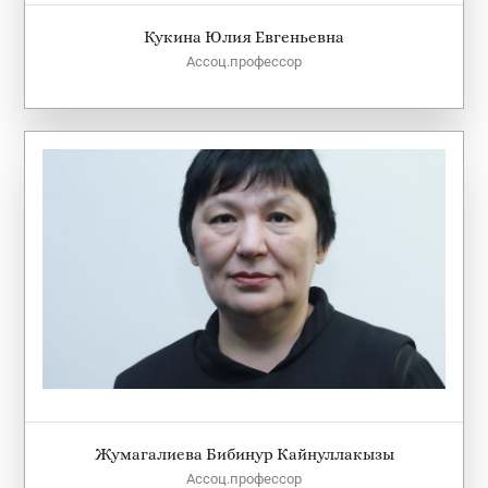
Кукина Юлия Евгеньевна
Ассоц.профессор
Жумагалиева Бибинур Кайнуллакызы
Ассоц.профессор