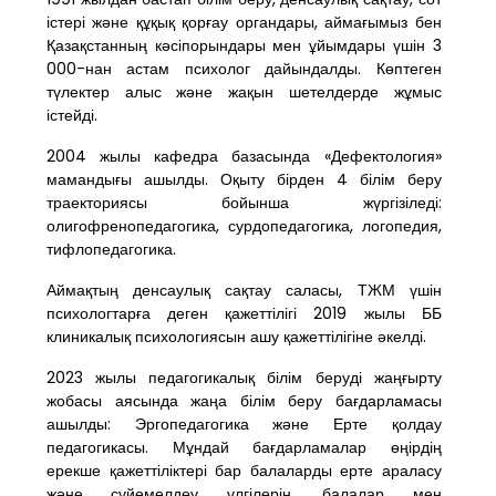
істері және құқық қорғау органдары, аймағымыз бен
Қазақстанның кәсіпорындары мен ұйымдары үшін 3
000-нан астам психолог дайындалды. Көптеген
түлектер алыс және жақын шетелдерде жұмыс
істейді.
2004 жылы кафедра базасында «Дефектология»
мамандығы ашылды. Оқыту бірден 4 білім беру
траекториясы бойынша жүргізіледі:
олигофренопедагогика, сурдопедагогика, логопедия,
тифлопедагогика.
Аймақтың денсаулық сақтау саласы, ТЖМ үшін
психологтарға деген қажеттілігі 2019 жылы ББ
клиникалық психологиясын ашу қажеттілігіне әкелді.
2023 жылы педагогикалық білім беруді жаңғырту
жобасы аясында жаңа білім беру бағдарламасы
ашылды: Эргопедагогика және Ерте қолдау
педагогикасы. Мұндай бағдарламалар өңірдің
ерекше қажеттіліктері бар балаларды ерте араласу
және сүйемелдеу үлгілерін, балалар мен