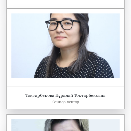
Тоқтарбекова Кұралай Тоқтарбековна
Сениор-лектор