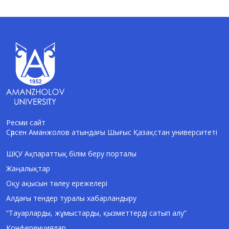
Ресми сайт
Сәрсен Аманжолов атындағы Шығыс Қазақстан университеті
AI-Talapker
Amanzholov University көмекшісі
ШҚУ Ақпараттық білім беру порталы
Жаңалықтар
Сәлем! Мен AI-Talapker — Сәрсен
Аманжолов атындағы Шығыс Қазақстан
Оқу ақысын төлеу ережелері
университеті (ШҚУ) көмекшісімін.
Алдағы тендер туралы хабарландыру
Бакалавриат, магистратура, докторантура
туралы сұрақтарыңызға жауап беремін.
“Тауарларды, жұмыстарды, қызметтерді сатып алу”
Конференциялар