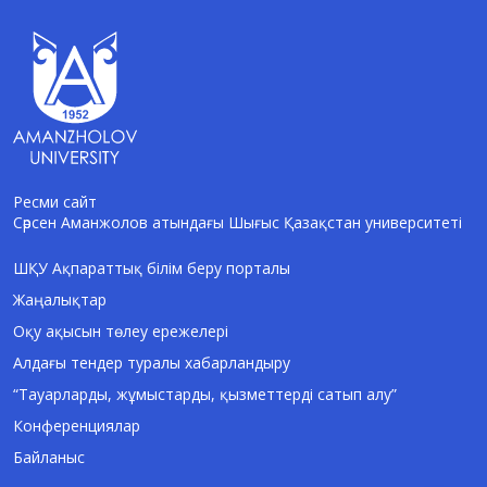
Ресми сайт
Сәрсен Аманжолов атындағы Шығыс Қазақстан университеті
AI-Talapker
Amanzholov University көмекшісі
ШҚУ Ақпараттық білім беру порталы
Жаңалықтар
Сәлем! Мен AI-Talapker — Сәрсен
Аманжолов атындағы Шығыс Қазақстан
Оқу ақысын төлеу ережелері
университеті (ШҚУ) көмекшісімін.
Алдағы тендер туралы хабарландыру
Бакалавриат, магистратура, докторантура
туралы сұрақтарыңызға жауап беремін.
“Тауарларды, жұмыстарды, қызметтерді сатып алу”
Конференциялар
Байланыс