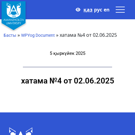
қаз
рус
en
»
»
хатама №4 от 02.06.2025
Басты
WPYog Document
5 қыркүйек 2025
хатама №4 от 02.06.2025