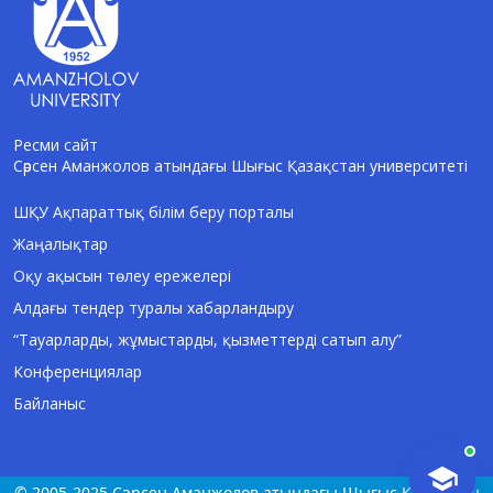
Ресми сайт
Сәрсен Аманжолов атындағы Шығыс Қазақстан университеті
AI-Talapker
Amanzholov University көмекшісі
ШҚУ Ақпараттық білім беру порталы
Жаңалықтар
Сәлем! Мен AI-Talapker — Сәрсен
Аманжолов атындағы Шығыс Қазақстан
Оқу ақысын төлеу ережелері
университеті (ШҚУ) көмекшісімін.
Алдағы тендер туралы хабарландыру
Бакалавриат, магистратура, докторантура
туралы сұрақтарыңызға жауап беремін.
“Тауарларды, жұмыстарды, қызметтерді сатып алу”
Конференциялар
Байланыс
© 2005-2025 Сәрсен Аманжолов атындағы Шығыс Қазақстан