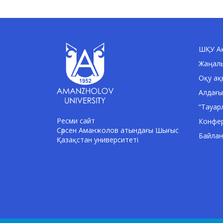
ШҚУ Ақ
Жаңал
Оқу ақ
Алдағы
“Тауар
Ресми сайт
Конфе
Сәрсен Аманжолов атындағы Шығыс
Байла
Қазақстан университеті