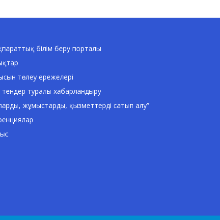
параттық білім беру порталы
ықтар
ысын төлеу ережелері
 тендер туралы хабарландыру
ларды, жұмыстарды, қызметтерді сатып алу”
ренциялар
ныс