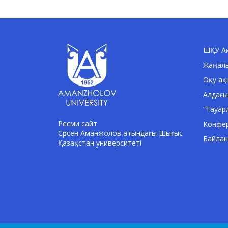
ШҚУ Ақ
Жаңал
Оқу ақ
Алдағы
“Тауар
Ресми сайт
Конфе
Сәрсен Аманжолов атындағы Шығыс
Байла
Қазақстан университеті