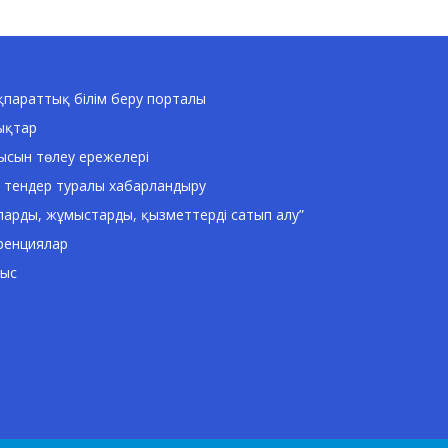
параттық білім беру порталы
ықтар
ысын төлеу ережелері
 тендер туралы хабарландыру
ларды, жұмыстарды, қызметтерді сатып алу”
ренциялар
ныс